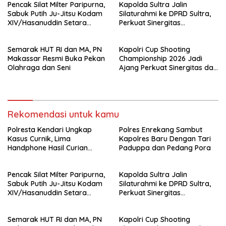
Pencak Silat Milter Paripurna,
Kapolda Sultra Jalin
Sabuk Putih Ju-Jitsu Kodam
Silaturahmi ke DPRD Sultra,
XIV/Hasanuddin Setara
Perkuat Sinergitas
Sabuk Hitam
Forkopimda untuk Kemajuan
Daerah
Semarak HUT RI dan MA, PN
Kapolri Cup Shooting
Makassar Resmi Buka Pekan
Championship 2026 Jadi
Olahraga dan Seni
Ajang Perkuat Sinergitas dan
Pembinaan Atlet
Rekomendasi untuk kamu
Polresta Kendari Ungkap
Polres Enrekang Sambut
Kasus Curnik, Lima
Kapolres Baru Dengan Tari
Handphone Hasil Curian
Paduppa dan Pedang Pora
Berhasil Diamankan
Pencak Silat Milter Paripurna,
Kapolda Sultra Jalin
Sabuk Putih Ju-Jitsu Kodam
Silaturahmi ke DPRD Sultra,
XIV/Hasanuddin Setara
Perkuat Sinergitas
Sabuk Hitam
Forkopimda untuk Kemajuan
Daerah
Semarak HUT RI dan MA, PN
Kapolri Cup Shooting