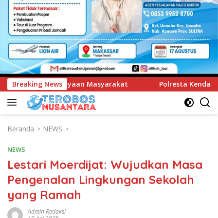
akat
Breaking News
Polresta Kendari Ungkap Kasus Curnik, Lima Hand
Beranda
NEWS
NEWS
Lestari Moerdijat: Wujudkan Masa
Pengenalan Lingkungan Sekolah
yang Ramah
Admin Redaksi