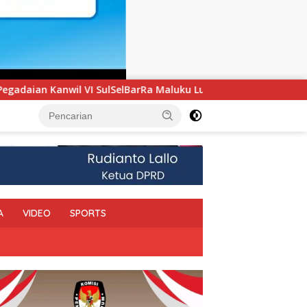
 Maluku Luncurkan Program PANDE EMAS untuk Perkuat Pember
A
VIDEO
SPORTS