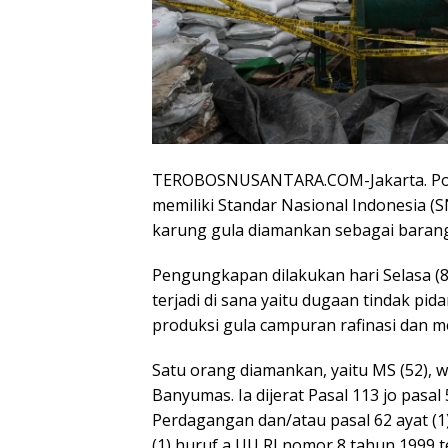
TEROBOSNUSANTARA.COM-Jakarta. Polis
memiliki Standar Nasional Indonesia (S
karung gula diamankan sebagai barang
Pengungkapan dilakukan hari Selasa (
terjadi di sana yaitu dugaan tindak 
produksi gula campuran rafinasi dan 
Satu orang diamankan, yaitu MS (52),
Banyumas. Ia dijerat Pasal 113 jo pasa
Perdagangan dan/atau pasal 62 ayat (1) 
(1) huruf a UU RI nomor 8 tahun 1999