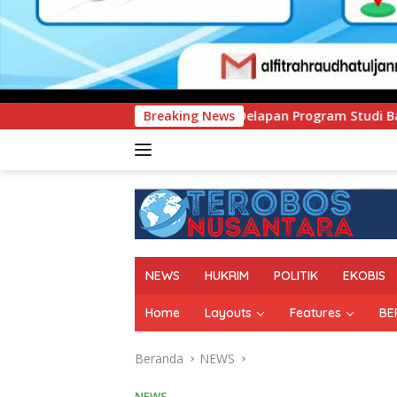
h Delapan Program Studi Baru, Bidik Penguatan Daya Saing P
Breaking News
NEWS
HUKRIM
POLITIK
EKOBIS
Home
Layouts
Features
BE
Beranda
NEWS
NEWS