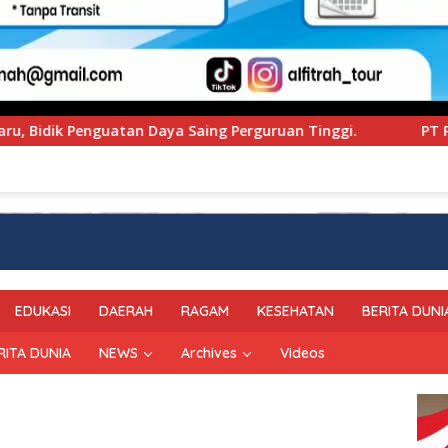
erguruan Tinggi.
PT Pegadaian Kanwil VI SulSelBarRa
EDUKASI
DAERAH
RAGAM
KESEHATAN
BERITA DUNI
RITA DUNIA
NEWS
Archives
Videos