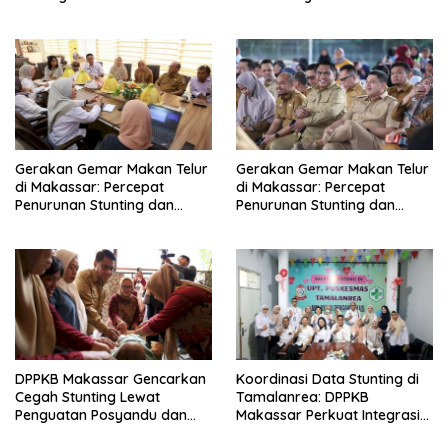
Kota Makassar 2025
Gerakan Gemar Makan Telur
Gerakan Gemar Makan Telur
di Makassar: Percepat
di Makassar: Percepat
Penurunan Stunting dan
Penurunan Stunting dan
Perkuat Asupan Gizi Anak
Perkuat Asupan Gizi Anak
DPPKB Makassar Gencarkan
Koordinasi Data Stunting di
Cegah Stunting Lewat
Tamalanrea: DPPKB
Penguatan Posyandu dan
Makassar Perkuat Integrasi
Kolaborasi Swasta
Lintas Sektor