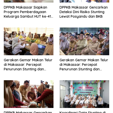
DPPKB Makassar Siapkan
DPPKB Makassar Gencarkan
Program Pemberdayaan
Deteksi Dini Risiko Stunting
Keluarga Sambut HUT ke-418
Lewat Posyandu dan BKB
Kota Makassar 2025
Gerakan Gemar Makan Telur
Gerakan Gemar Makan Telur
di Makassar: Percepat
di Makassar: Percepat
Penurunan Stunting dan
Penurunan Stunting dan
Perkuat Asupan Gizi Anak
Perkuat Asupan Gizi Anak
DPPKB Makassar Gencarkan
Koordinasi Data Stunting di