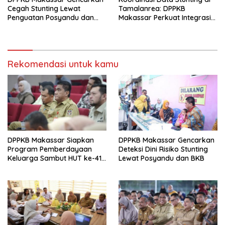
Cegah Stunting Lewat
Tamalanrea: DPPKB
Penguatan Posyandu dan
Makassar Perkuat Integrasi
Kolaborasi Swasta
Lintas Sektor
Rekomendasi untuk kamu
DPPKB Makassar Siapkan
DPPKB Makassar Gencarkan
Program Pemberdayaan
Deteksi Dini Risiko Stunting
Keluarga Sambut HUT ke-418
Lewat Posyandu dan BKB
Kota Makassar 2025