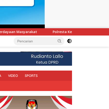
resta Kendari Ungkap Kasus Curnik, Lima Handphone Hasil Curi
A
VIDEO
SPORTS