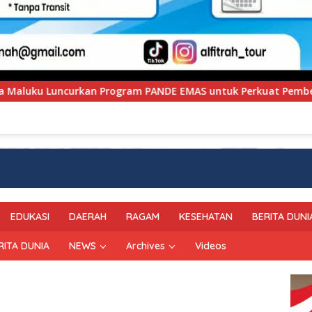
NDE EMAS untuk Perkuat Pemberdayaan Masyarakat
Pol
EDUKASI
DAERAH
RAGAM
KESEHATAN
BERITA DUNI
RITA DUNIA
NEWS
Archives
Videos