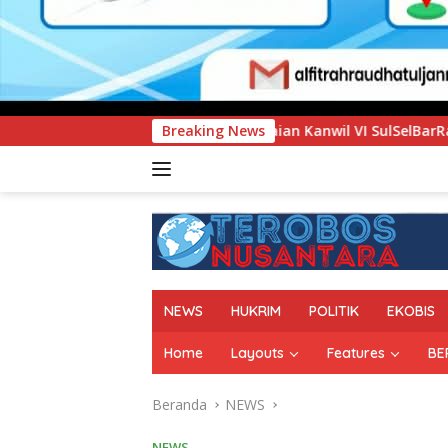
gadaian Kanwil VI SulSelBarRa Maluku Luncurkan Program PA
Breaking News
NEWS
HUKRIM
POLITIK
EKOBIS
Home
Layouts
Features
BE
Beranda
NEWS
NEWS