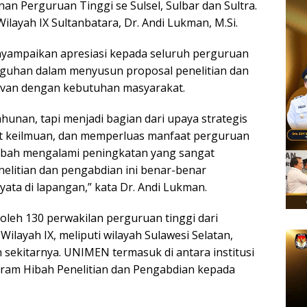
nan Perguruan Tinggi se Sulsel, Sulbar dan Sultra.
layah IX Sultanbatara, Dr. Andi Lukman, M.Si.
ampaikan apresiasi kepada seluruh perguruan
gguhan dalam menyusun proposal penelitian dan
levan dengan kebutuhan masyarakat.
ahunan, tapi menjadi bagian dari upaya strategis
t keilmuan, dan memperluas manfaat perguruan
 hibah mengalami peningkatan yang sangat
enelitian dan pengabdian ini benar-benar
ta di lapangan,” kata Dr. Andi Lukman.
oleh 130 perwakilan perguruan tinggi dari
ilayah IX, meliputi wilayah Sulawesi Selatan,
 sekitarnya. UNIMEN termasuk di antara institusi
am Hibah Penelitian dan Pengabdian kepada