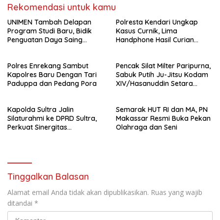
Rekomendasi untuk kamu
UNIMEN Tambah Delapan
Polresta Kendari Ungkap
Program Studi Baru, Bidik
Kasus Curnik, Lima
Penguatan Daya Saing
Handphone Hasil Curian
Perguruan Tinggi.
Berhasil Diamankan
Polres Enrekang Sambut
Pencak Silat Milter Paripurna,
Kapolres Baru Dengan Tari
Sabuk Putih Ju-Jitsu Kodam
Paduppa dan Pedang Pora
XIV/Hasanuddin Setara
Sabuk Hitam
Kapolda Sultra Jalin
Semarak HUT RI dan MA, PN
Silaturahmi ke DPRD Sultra,
Makassar Resmi Buka Pekan
Perkuat Sinergitas
Olahraga dan Seni
Forkopimda untuk Kemajuan
Daerah
Tinggalkan Balasan
Alamat email Anda tidak akan dipublikasikan.
Ruas yang wajib
ditandai
*