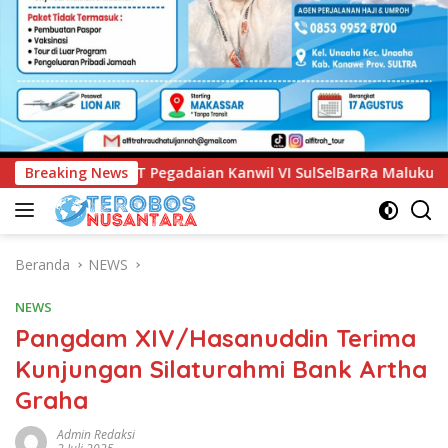
 Kanwil VI SulSelBarRa Maluku Luncurkan Program PANDE EMA
Breaking News
Beranda
NEWS
NEWS
Pangdam XIV/Hasanuddin Terima
Kunjungan Silaturahmi Bank Artha
Graha
Admin Redaksi