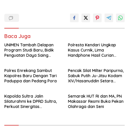
Baca Juga
UNIMEN Tambah Delapan
Polresta Kendari Ungkap
Program Studi Baru, Bidik
Kasus Curnik, Lima
Penguatan Daya Saing
Handphone Hasil Curian
Perguruan Tinggi.
Berhasil Diamankan
Polres Enrekang Sambut
Pencak Silat Milter Paripurna,
Kapolres Baru Dengan Tari
Sabuk Putih Ju-Jitsu Kodam
Paduppa dan Pedang Pora
XIV/Hasanuddin Setara
Sabuk Hitam
Kapolda Sultra Jalin
Semarak HUT RI dan MA, PN
Silaturahmi ke DPRD Sultra,
Makassar Resmi Buka Pekan
Perkuat Sinergitas
Olahraga dan Seni
Forkopimda untuk Kemajuan
Daerah