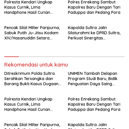
Polresta Kendari Ungkap
Polres Enrekang Sambut
Kejaksaan
Kasus Curnik, Lima
Kapolres Baru Dengan Tari
Handphone Hasil Curian
Paduppa dan Pedang Pora
Berhasil Diamankan
Pencak Silat Milter Paripurna,
Kapolda Sultra Jalin
Sabuk Putih Ju-Jitsu Kodam
Silaturahmi ke DPRD Sultra,
XIV/Hasanuddin Setara
Perkuat Sinergitas
Sabuk Hitam
Forkopimda untuk Kemajuan
Daerah
Rekomendasi untuk kamu
Ditreskrimum Polda Sultra
UNIMEN Tambah Delapan
Serahkan Tersangka dan
Program Studi Baru, Bidik
Barang Bukti Kasus Dugaan
Penguatan Daya Saing
Penyelenggaraan Perjalanan
Perguruan Tinggi.
Ibadah Umrah Tanpa Izin ke
Polresta Kendari Ungkap
Polres Enrekang Sambut
Kejaksaan
Kasus Curnik, Lima
Kapolres Baru Dengan Tari
Handphone Hasil Curian
Paduppa dan Pedang Pora
Berhasil Diamankan
Pencak Silat Milter Paripurna,
Kapolda Sultra Jalin