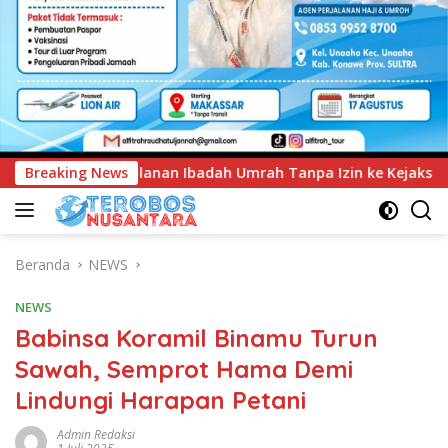
 Ibadah Umrah Tanpa Izin ke Kejaksaan
Breaking News
UNIMEN Tambah
Beranda
NEWS
NEWS
Babinsa Koramil Binamu Turun
Sawah, Semprot Hama Demi
Lindungi Harapan Petani
Admin Redaksi