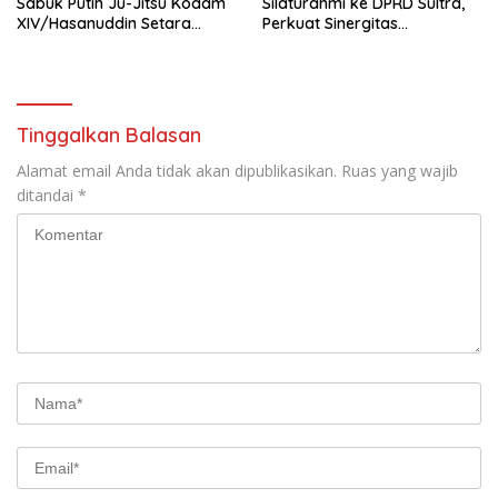
Sabuk Putih Ju-Jitsu Kodam
Silaturahmi ke DPRD Sultra,
XIV/Hasanuddin Setara
Perkuat Sinergitas
Sabuk Hitam
Forkopimda untuk Kemajuan
Daerah
Tinggalkan Balasan
Alamat email Anda tidak akan dipublikasikan.
Ruas yang wajib
ditandai
*