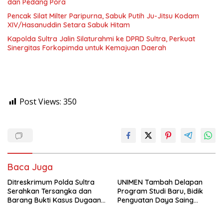
dan Pedang Pora
Pencak Silat Milter Paripurna, Sabuk Putih Ju-Jitsu Kodam
XIV/Hasanuddin Setara Sabuk Hitam
Kapolda Sultra Jalin Silaturahmi ke DPRD Sultra, Perkuat
Sinergitas Forkopimda untuk Kemajuan Daerah
Post Views:
350
Baca Juga
Ditreskrimum Polda Sultra
UNIMEN Tambah Delapan
Serahkan Tersangka dan
Program Studi Baru, Bidik
Barang Bukti Kasus Dugaan
Penguatan Daya Saing
Penyelenggaraan Perjalanan
Perguruan Tinggi.
Ibadah Umrah Tanpa Izin ke