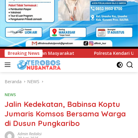
at
Breaking News
Polresta Kendari Ungkap Kasus Curnik, Lima Handph
Beranda
NEWS
NEWS
Jalin Kedekatan, Babinsa Koptu
Jumaris Komsos Bersama Warga
di Dusun Pungkaribo
Admin Redaksi