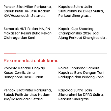
Pencak Silat Milter Paripurna,
Kapolda Sultra Jalin
Sabuk Putih Ju-Jitsu Kodam
Silaturahmi ke DPRD Sultra,
XIV/Hasanuddin Setara
Perkuat Sinergitas
Sabuk Hitam
Forkopimda untuk Kemajuan
Daerah
Semarak HUT RI dan MA, PN
Kapolri Cup Shooting
Makassar Resmi Buka Pekan
Championship 2026 Jadi
Olahraga dan Seni
Ajang Perkuat Sinergitas dan
Pembinaan Atlet
Rekomendasi untuk kamu
Polresta Kendari Ungkap
Polres Enrekang Sambut
Kasus Curnik, Lima
Kapolres Baru Dengan Tari
Handphone Hasil Curian
Paduppa dan Pedang Pora
Berhasil Diamankan
Pencak Silat Milter Paripurna,
Kapolda Sultra Jalin
Sabuk Putih Ju-Jitsu Kodam
Silaturahmi ke DPRD Sultra,
XIV/Hasanuddin Setara
Perkuat Sinergitas
Sabuk Hitam
Forkopimda untuk Kemajuan
Daerah