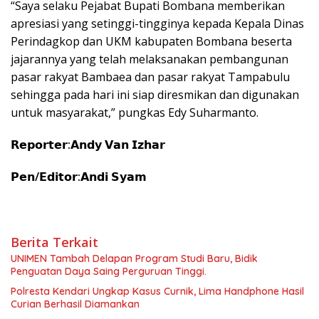
“Saya selaku Pejabat Bupati Bombana memberikan
apresiasi yang setinggi-tingginya kepada Kepala Dinas
Perindagkop dan UKM kabupaten Bombana beserta
jajarannya yang telah melaksanakan pembangunan
pasar rakyat Bambaea dan pasar rakyat Tampabulu
sehingga pada hari ini siap diresmikan dan digunakan
untuk masyarakat,” pungkas Edy Suharmanto.
𝗥𝗲𝗽𝗼𝗿𝘁𝗲𝗿:𝗔𝗻𝗱𝘆 𝗩𝗮𝗻 𝗜𝘇𝗵𝗮𝗿
𝗣𝗲𝗻/𝗘𝗱𝗶𝘁𝗼𝗿:𝗔𝗻𝗱𝗶 𝗦𝘆𝗮𝗺
Berita Terkait
UNIMEN Tambah Delapan Program Studi Baru, Bidik
Penguatan Daya Saing Perguruan Tinggi.
Polresta Kendari Ungkap Kasus Curnik, Lima Handphone Hasil
Curian Berhasil Diamankan