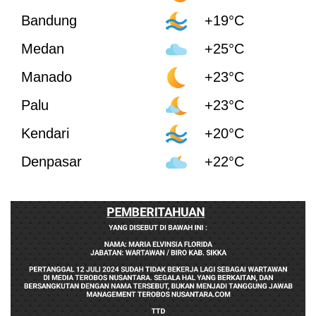
Bandung
+19°C
Medan
+25°C
Manado
+23°C
Palu
+23°C
Kendari
+20°C
Denpasar
+22°C