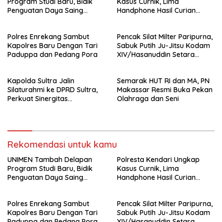
Program Studi Baru, Bidik
Kasus Curnik, Lima
Penguatan Daya Saing
Handphone Hasil Curian
Perguruan Tinggi.
Berhasil Diamankan
Polres Enrekang Sambut
Pencak Silat Milter Paripurna,
Kapolres Baru Dengan Tari
Sabuk Putih Ju-Jitsu Kodam
Paduppa dan Pedang Pora
XIV/Hasanuddin Setara
Sabuk Hitam
Kapolda Sultra Jalin
Semarak HUT RI dan MA, PN
Silaturahmi ke DPRD Sultra,
Makassar Resmi Buka Pekan
Perkuat Sinergitas
Olahraga dan Seni
Forkopimda untuk Kemajuan
Daerah
Rekomendasi untuk kamu
UNIMEN Tambah Delapan
Polresta Kendari Ungkap
Program Studi Baru, Bidik
Kasus Curnik, Lima
Penguatan Daya Saing
Handphone Hasil Curian
Perguruan Tinggi.
Berhasil Diamankan
Polres Enrekang Sambut
Pencak Silat Milter Paripurna,
Kapolres Baru Dengan Tari
Sabuk Putih Ju-Jitsu Kodam
Paduppa dan Pedang Pora
XIV/Hasanuddin Setara