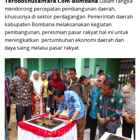
𝗧𝗲𝗿𝗼𝗯𝗼𝘀𝗻𝘂𝘀𝗮𝗻𝘁𝗮𝗿𝗮.𝗖𝗼𝗺-𝗕𝗼𝗺𝗯𝗮𝗻𝗮
Dalam rangka
mendorong percepatan pembangunan daerah,
khususnya di sektor perdagangan. Pemerintah daerah
kabupaten Bombana melaksanakan kegiatan
pembangunan, peresmian pasar rakyat hal ini untuk
meningkatkan pertumbuhan ekonomi daerah dan
daya saing melalui pasar rakyat.