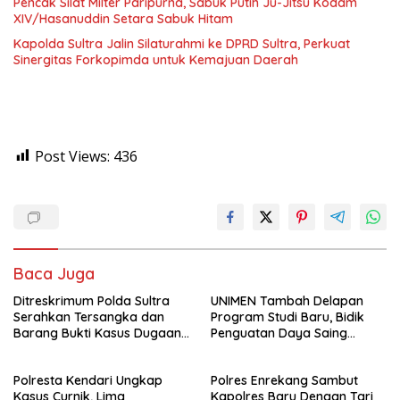
Pencak Silat Milter Paripurna, Sabuk Putih Ju-Jitsu Kodam
XIV/Hasanuddin Setara Sabuk Hitam
Kapolda Sultra Jalin Silaturahmi ke DPRD Sultra, Perkuat
Sinergitas Forkopimda untuk Kemajuan Daerah
Post Views:
436
Baca Juga
Ditreskrimum Polda Sultra
UNIMEN Tambah Delapan
Serahkan Tersangka dan
Program Studi Baru, Bidik
Barang Bukti Kasus Dugaan
Penguatan Daya Saing
Penyelenggaraan Perjalanan
Perguruan Tinggi.
Ibadah Umrah Tanpa Izin ke
Polresta Kendari Ungkap
Polres Enrekang Sambut
Kejaksaan
Kasus Curnik, Lima
Kapolres Baru Dengan Tari