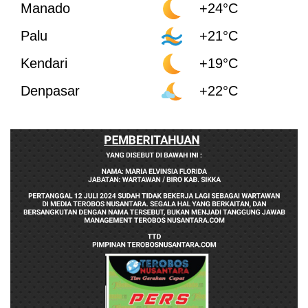
Manado
+24°C
Palu
+21°C
Kendari
+19°C
Denpasar
+22°C