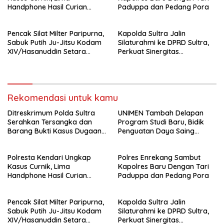
Handphone Hasil Curian
Paduppa dan Pedang Pora
Berhasil Diamankan
Pencak Silat Milter Paripurna,
Kapolda Sultra Jalin
Sabuk Putih Ju-Jitsu Kodam
Silaturahmi ke DPRD Sultra,
XIV/Hasanuddin Setara
Perkuat Sinergitas
Sabuk Hitam
Forkopimda untuk Kemajuan
Daerah
Rekomendasi untuk kamu
Ditreskrimum Polda Sultra
UNIMEN Tambah Delapan
Serahkan Tersangka dan
Program Studi Baru, Bidik
Barang Bukti Kasus Dugaan
Penguatan Daya Saing
Penyelenggaraan Perjalanan
Perguruan Tinggi.
Ibadah Umrah Tanpa Izin ke
Polresta Kendari Ungkap
Polres Enrekang Sambut
Kejaksaan
Kasus Curnik, Lima
Kapolres Baru Dengan Tari
Handphone Hasil Curian
Paduppa dan Pedang Pora
Berhasil Diamankan
Pencak Silat Milter Paripurna,
Kapolda Sultra Jalin
Sabuk Putih Ju-Jitsu Kodam
Silaturahmi ke DPRD Sultra,
XIV/Hasanuddin Setara
Perkuat Sinergitas