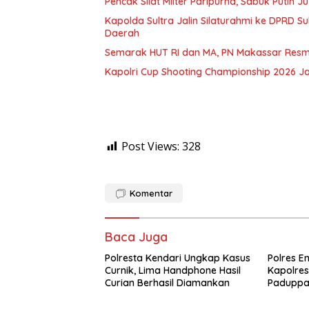
Pencak Silat Milter Paripurna, Sabuk Putih
Kapolda Sultra Jalin Silaturahmi ke DPRD S
Daerah
Semarak HUT RI dan MA, PN Makassar Resm
Kapolri Cup Shooting Championship 2026 Ja
Post Views:
328
Komentar
Baca Juga
Polresta Kendari Ungkap Kasus
Polres E
Curnik, Lima Handphone Hasil
Kapolres
Curian Berhasil Diamankan
Paduppa