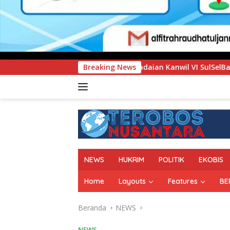
T Pegadaian Kanwil VI SulSelBarRa Maluku Luncurkan Progra
Breaking News
NEWS
HUKRIM
POLITIK
EKOBIS
Home
Layouts
Features
BE
Beranda
NEWS
NEWS