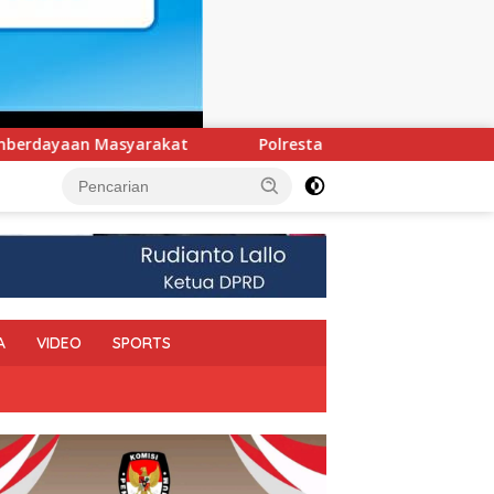
Polresta Kendari Ungkap Kasus Curnik, Lima Handphone Hasil 
A
VIDEO
SPORTS