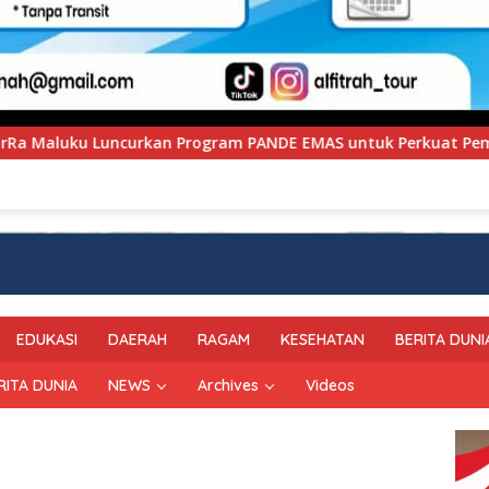
m PANDE EMAS untuk Perkuat Pemberdayaan Masyarakat
EDUKASI
DAERAH
RAGAM
KESEHATAN
BERITA DUNI
RITA DUNIA
NEWS
Archives
Videos