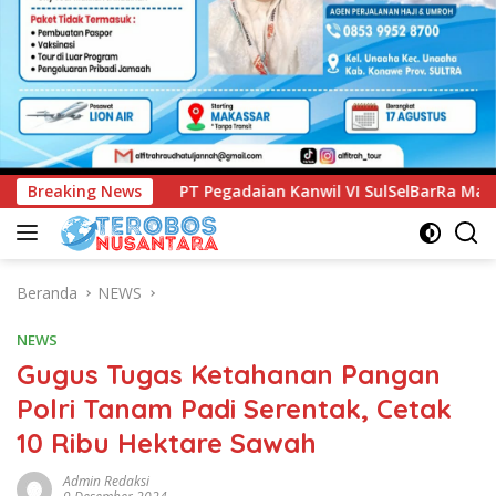
aian Kanwil VI SulSelBarRa Maluku Luncurkan Program PANDE
Breaking News
Beranda
NEWS
NEWS
Gugus Tugas Ketahanan Pangan
Polri Tanam Padi Serentak, Cetak
10 Ribu Hektare Sawah
Admin Redaksi