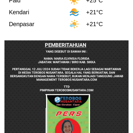
Palu
+25°C
Kendari
+21°C
Denpasar
+21°C