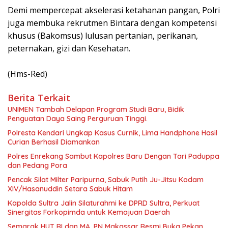
Demi mempercepat akselerasi ketahanan pangan, Polri
juga membuka rekrutmen Bintara dengan kompetensi
khusus (Bakomsus) lulusan pertanian, perikanan,
peternakan, gizi dan Kesehatan.
(Hms-Red)
Berita Terkait
UNIMEN Tambah Delapan Program Studi Baru, Bidik
Penguatan Daya Saing Perguruan Tinggi.
Polresta Kendari Ungkap Kasus Curnik, Lima Handphone Hasil
Curian Berhasil Diamankan
Polres Enrekang Sambut Kapolres Baru Dengan Tari Paduppa
dan Pedang Pora
Pencak Silat Milter Paripurna, Sabuk Putih Ju-Jitsu Kodam
XIV/Hasanuddin Setara Sabuk Hitam
Kapolda Sultra Jalin Silaturahmi ke DPRD Sultra, Perkuat
Sinergitas Forkopimda untuk Kemajuan Daerah
Semarak HUT RI dan MA, PN Makassar Resmi Buka Pekan