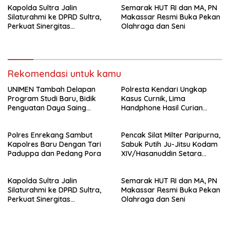
Kapolda Sultra Jalin
Semarak HUT RI dan MA, PN
Silaturahmi ke DPRD Sultra,
Makassar Resmi Buka Pekan
Perkuat Sinergitas
Olahraga dan Seni
Forkopimda untuk Kemajuan
Daerah
Rekomendasi untuk kamu
UNIMEN Tambah Delapan
Polresta Kendari Ungkap
Program Studi Baru, Bidik
Kasus Curnik, Lima
Penguatan Daya Saing
Handphone Hasil Curian
Perguruan Tinggi.
Berhasil Diamankan
Polres Enrekang Sambut
Pencak Silat Milter Paripurna,
Kapolres Baru Dengan Tari
Sabuk Putih Ju-Jitsu Kodam
Paduppa dan Pedang Pora
XIV/Hasanuddin Setara
Sabuk Hitam
Kapolda Sultra Jalin
Semarak HUT RI dan MA, PN
Silaturahmi ke DPRD Sultra,
Makassar Resmi Buka Pekan
Perkuat Sinergitas
Olahraga dan Seni
Forkopimda untuk Kemajuan
Daerah