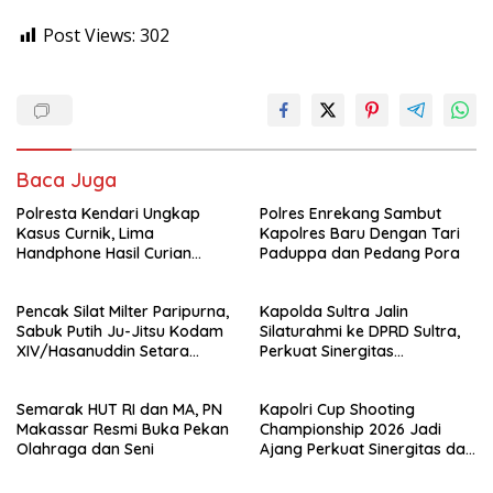
Post Views:
302
Baca Juga
Polresta Kendari Ungkap
Polres Enrekang Sambut
Kasus Curnik, Lima
Kapolres Baru Dengan Tari
Handphone Hasil Curian
Paduppa dan Pedang Pora
Berhasil Diamankan
Pencak Silat Milter Paripurna,
Kapolda Sultra Jalin
Sabuk Putih Ju-Jitsu Kodam
Silaturahmi ke DPRD Sultra,
XIV/Hasanuddin Setara
Perkuat Sinergitas
Sabuk Hitam
Forkopimda untuk Kemajuan
Daerah
Semarak HUT RI dan MA, PN
Kapolri Cup Shooting
Makassar Resmi Buka Pekan
Championship 2026 Jadi
Olahraga dan Seni
Ajang Perkuat Sinergitas dan
Pembinaan Atlet