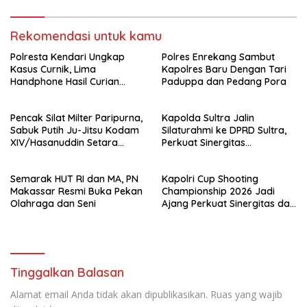
Rekomendasi untuk kamu
Polresta Kendari Ungkap
Polres Enrekang Sambut
Kasus Curnik, Lima
Kapolres Baru Dengan Tari
Handphone Hasil Curian
Paduppa dan Pedang Pora
Berhasil Diamankan
Pencak Silat Milter Paripurna,
Kapolda Sultra Jalin
Sabuk Putih Ju-Jitsu Kodam
Silaturahmi ke DPRD Sultra,
XIV/Hasanuddin Setara
Perkuat Sinergitas
Sabuk Hitam
Forkopimda untuk Kemajuan
Daerah
Semarak HUT RI dan MA, PN
Kapolri Cup Shooting
Makassar Resmi Buka Pekan
Championship 2026 Jadi
Olahraga dan Seni
Ajang Perkuat Sinergitas dan
Pembinaan Atlet
Tinggalkan Balasan
Alamat email Anda tidak akan dipublikasikan.
Ruas yang wajib