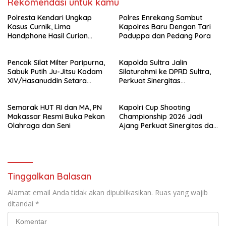
Rekomendasi untuk kamu
Polresta Kendari Ungkap
Polres Enrekang Sambut
Kasus Curnik, Lima
Kapolres Baru Dengan Tari
Handphone Hasil Curian
Paduppa dan Pedang Pora
Berhasil Diamankan
Pencak Silat Milter Paripurna,
Kapolda Sultra Jalin
Sabuk Putih Ju-Jitsu Kodam
Silaturahmi ke DPRD Sultra,
XIV/Hasanuddin Setara
Perkuat Sinergitas
Sabuk Hitam
Forkopimda untuk Kemajuan
Daerah
Semarak HUT RI dan MA, PN
Kapolri Cup Shooting
Makassar Resmi Buka Pekan
Championship 2026 Jadi
Olahraga dan Seni
Ajang Perkuat Sinergitas dan
Pembinaan Atlet
Tinggalkan Balasan
Alamat email Anda tidak akan dipublikasikan.
Ruas yang wajib
ditandai
*