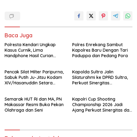
Baca Juga
Polresta Kendari Ungkap
Polres Enrekang Sambut
Kasus Curnik, Lima
Kapolres Baru Dengan Tari
Handphone Hasil Curian
Paduppa dan Pedang Pora
Berhasil Diamankan
Pencak Silat Milter Paripurna,
Kapolda Sultra Jalin
Sabuk Putih Ju-Jitsu Kodam
Silaturahmi ke DPRD Sultra,
XIV/Hasanuddin Setara
Perkuat Sinergitas
Sabuk Hitam
Forkopimda untuk Kemajuan
Daerah
Semarak HUT RI dan MA, PN
Kapolri Cup Shooting
Makassar Resmi Buka Pekan
Championship 2026 Jadi
Olahraga dan Seni
Ajang Perkuat Sinergitas dan
Pembinaan Atlet