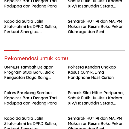
Kapolres Baru Dengan Tari
Sabuk Putih Ju-Jitsu Kodam
Paduppa dan Pedang Pora
XIV/Hasanuddin Setara
Sabuk Hitam
Kapolda Sultra Jalin
Semarak HUT RI dan MA, PN
Silaturahmi ke DPRD Sultra,
Makassar Resmi Buka Pekan
Perkuat Sinergitas
Olahraga dan Seni
Forkopimda untuk Kemajuan
Daerah
Rekomendasi untuk kamu
UNIMEN Tambah Delapan
Polresta Kendari Ungkap
Program Studi Baru, Bidik
Kasus Curnik, Lima
Penguatan Daya Saing
Handphone Hasil Curian
Perguruan Tinggi.
Berhasil Diamankan
Polres Enrekang Sambut
Pencak Silat Milter Paripurna,
Kapolres Baru Dengan Tari
Sabuk Putih Ju-Jitsu Kodam
Paduppa dan Pedang Pora
XIV/Hasanuddin Setara
Sabuk Hitam
Kapolda Sultra Jalin
Semarak HUT RI dan MA, PN
Silaturahmi ke DPRD Sultra,
Makassar Resmi Buka Pekan
Perkuat Sinergitas
Olahraga dan Seni