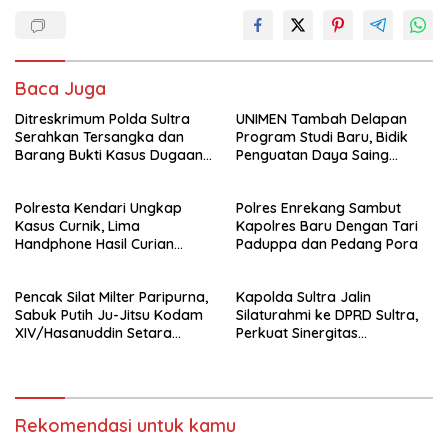
Baca Juga
Ditreskrimum Polda Sultra
UNIMEN Tambah Delapan
Serahkan Tersangka dan
Program Studi Baru, Bidik
Barang Bukti Kasus Dugaan
Penguatan Daya Saing
Penyelenggaraan Perjalanan
Perguruan Tinggi.
Ibadah Umrah Tanpa Izin ke
Polresta Kendari Ungkap
Polres Enrekang Sambut
Kejaksaan
Kasus Curnik, Lima
Kapolres Baru Dengan Tari
Handphone Hasil Curian
Paduppa dan Pedang Pora
Berhasil Diamankan
Pencak Silat Milter Paripurna,
Kapolda Sultra Jalin
Sabuk Putih Ju-Jitsu Kodam
Silaturahmi ke DPRD Sultra,
XIV/Hasanuddin Setara
Perkuat Sinergitas
Sabuk Hitam
Forkopimda untuk Kemajuan
Daerah
Rekomendasi untuk kamu