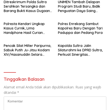
Ditreskrimum Polda Sultra
UNIMEN Tambah Delapan
Serahkan Tersangka dan
Program Studi Baru, Bidik
Barang Bukti Kasus Dugaan
Penguatan Daya Saing
Penyelenggaraan Perjalanan
Perguruan Tinggi.
Ibadah Umrah Tanpa Izin ke
Polresta Kendari Ungkap
Polres Enrekang Sambut
Kejaksaan
Kasus Curnik, Lima
Kapolres Baru Dengan Tari
Handphone Hasil Curian
Paduppa dan Pedang Pora
Berhasil Diamankan
Pencak Silat Milter Paripurna,
Kapolda Sultra Jalin
Sabuk Putih Ju-Jitsu Kodam
Silaturahmi ke DPRD Sultra,
XIV/Hasanuddin Setara
Perkuat Sinergitas
Sabuk Hitam
Forkopimda untuk Kemajuan
Daerah
Tinggalkan Balasan
Alamat email Anda tidak akan dipublikasikan.
Ruas yang wajib
ditandai
*