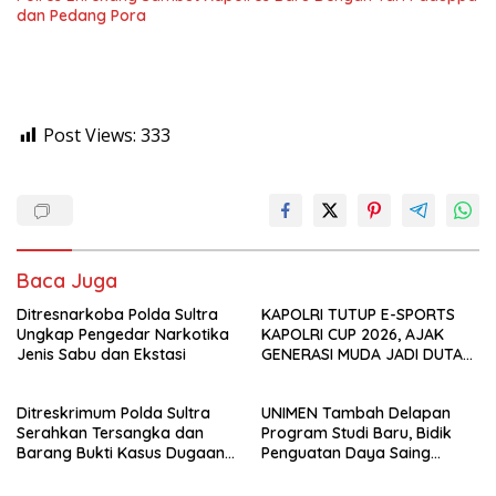
dan Pedang Pora
Post Views:
333
Baca Juga
Ditresnarkoba Polda Sultra
KAPOLRI TUTUP E-SPORTS
Ungkap Pengedar Narkotika
KAPOLRI CUP 2026, AJAK
Jenis Sabu dan Ekstasi
GENERASI MUDA JADI DUTA
KAMTIBMAS DAN AKTIF
LAPORKAN GANGGUAN KE 110
Ditreskrimum Polda Sultra
UNIMEN Tambah Delapan
Serahkan Tersangka dan
Program Studi Baru, Bidik
Barang Bukti Kasus Dugaan
Penguatan Daya Saing
Penyelenggaraan Perjalanan
Perguruan Tinggi.
Ibadah Umrah Tanpa Izin ke