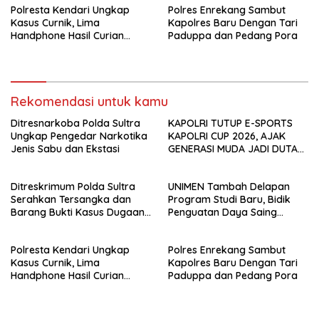
Polresta Kendari Ungkap
Polres Enrekang Sambut
Kejaksaan
Kasus Curnik, Lima
Kapolres Baru Dengan Tari
Handphone Hasil Curian
Paduppa dan Pedang Pora
Berhasil Diamankan
Rekomendasi untuk kamu
Ditresnarkoba Polda Sultra
KAPOLRI TUTUP E-SPORTS
Ungkap Pengedar Narkotika
KAPOLRI CUP 2026, AJAK
Jenis Sabu dan Ekstasi
GENERASI MUDA JADI DUTA
KAMTIBMAS DAN AKTIF
LAPORKAN GANGGUAN KE 110
Ditreskrimum Polda Sultra
UNIMEN Tambah Delapan
Serahkan Tersangka dan
Program Studi Baru, Bidik
Barang Bukti Kasus Dugaan
Penguatan Daya Saing
Penyelenggaraan Perjalanan
Perguruan Tinggi.
Ibadah Umrah Tanpa Izin ke
Polresta Kendari Ungkap
Polres Enrekang Sambut
Kejaksaan
Kasus Curnik, Lima
Kapolres Baru Dengan Tari
Handphone Hasil Curian
Paduppa dan Pedang Pora
Berhasil Diamankan