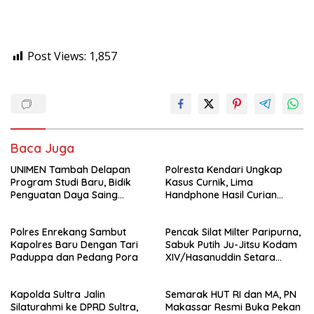
Post Views:
1,857
Baca Juga
UNIMEN Tambah Delapan
Polresta Kendari Ungkap
Program Studi Baru, Bidik
Kasus Curnik, Lima
Penguatan Daya Saing
Handphone Hasil Curian
Perguruan Tinggi.
Berhasil Diamankan
Polres Enrekang Sambut
Pencak Silat Milter Paripurna,
Kapolres Baru Dengan Tari
Sabuk Putih Ju-Jitsu Kodam
Paduppa dan Pedang Pora
XIV/Hasanuddin Setara
Sabuk Hitam
Kapolda Sultra Jalin
Semarak HUT RI dan MA, PN
Silaturahmi ke DPRD Sultra,
Makassar Resmi Buka Pekan