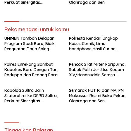
Perkuat Sinergitas
Olahraga dan Seni
Forkopimda untuk Kemajuan
Daerah
Rekomendasi untuk kamu
UNIMEN Tambah Delapan
Polresta Kendari Ungkap
Program Studi Baru, Bidik
Kasus Curnik, Lima
Penguatan Daya Saing
Handphone Hasil Curian
Perguruan Tinggi.
Berhasil Diamankan
Polres Enrekang Sambut
Pencak Silat Milter Paripurna,
Kapolres Baru Dengan Tari
Sabuk Putih Ju-Jitsu Kodam
Paduppa dan Pedang Pora
XIV/Hasanuddin Setara
Sabuk Hitam
Kapolda Sultra Jalin
Semarak HUT RI dan MA, PN
Silaturahmi ke DPRD Sultra,
Makassar Resmi Buka Pekan
Perkuat Sinergitas
Olahraga dan Seni
Forkopimda untuk Kemajuan
Daerah
Tinggalkan Balasan