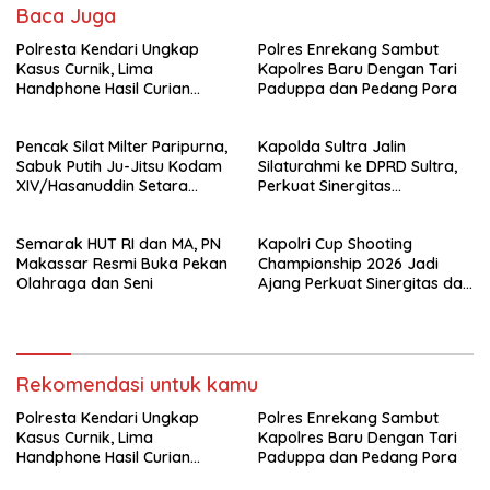
Baca Juga
Polresta Kendari Ungkap
Polres Enrekang Sambut
Kasus Curnik, Lima
Kapolres Baru Dengan Tari
Handphone Hasil Curian
Paduppa dan Pedang Pora
Berhasil Diamankan
Pencak Silat Milter Paripurna,
Kapolda Sultra Jalin
Sabuk Putih Ju-Jitsu Kodam
Silaturahmi ke DPRD Sultra,
XIV/Hasanuddin Setara
Perkuat Sinergitas
Sabuk Hitam
Forkopimda untuk Kemajuan
Daerah
Semarak HUT RI dan MA, PN
Kapolri Cup Shooting
Makassar Resmi Buka Pekan
Championship 2026 Jadi
Olahraga dan Seni
Ajang Perkuat Sinergitas dan
Pembinaan Atlet
Rekomendasi untuk kamu
Polresta Kendari Ungkap
Polres Enrekang Sambut
Kasus Curnik, Lima
Kapolres Baru Dengan Tari
Handphone Hasil Curian
Paduppa dan Pedang Pora
Berhasil Diamankan