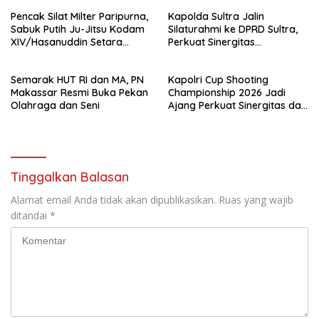
Pencak Silat Milter Paripurna,
Kapolda Sultra Jalin
Sabuk Putih Ju-Jitsu Kodam
Silaturahmi ke DPRD Sultra,
XIV/Hasanuddin Setara
Perkuat Sinergitas
Sabuk Hitam
Forkopimda untuk Kemajuan
Daerah
Semarak HUT RI dan MA, PN
Kapolri Cup Shooting
Makassar Resmi Buka Pekan
Championship 2026 Jadi
Olahraga dan Seni
Ajang Perkuat Sinergitas dan
Pembinaan Atlet
Tinggalkan Balasan
Alamat email Anda tidak akan dipublikasikan.
Ruas yang wajib
ditandai
*