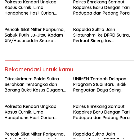
Polresta Kendari Ungkap
Polres Enrekang Sambut
Kejaksaan
Kasus Curnik, Lima
Kapolres Baru Dengan Tari
Handphone Hasil Curian
Paduppa dan Pedang Pora
Berhasil Diamankan
Pencak Silat Milter Paripurna,
Kapolda Sultra Jalin
Sabuk Putih Ju-Jitsu Kodam
Silaturahmi ke DPRD Sultra,
XIV/Hasanuddin Setara
Perkuat Sinergitas
Sabuk Hitam
Forkopimda untuk Kemajuan
Daerah
Rekomendasi untuk kamu
Ditreskrimum Polda Sultra
UNIMEN Tambah Delapan
Serahkan Tersangka dan
Program Studi Baru, Bidik
Barang Bukti Kasus Dugaan
Penguatan Daya Saing
Penyelenggaraan Perjalanan
Perguruan Tinggi.
Ibadah Umrah Tanpa Izin ke
Polresta Kendari Ungkap
Polres Enrekang Sambut
Kejaksaan
Kasus Curnik, Lima
Kapolres Baru Dengan Tari
Handphone Hasil Curian
Paduppa dan Pedang Pora
Berhasil Diamankan
Pencak Silat Milter Paripurna,
Kapolda Sultra Jalin