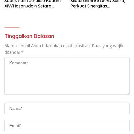
Sabuk Putih Ju-Jitsu Kodam
Silaturahmi ke DPRD Sultra,
XIV/Hasanuddin Setara
Perkuat Sinergitas
Sabuk Hitam
Forkopimda untuk Kemajuan
Daerah
Tinggalkan Balasan
Alamat email Anda tidak akan dipublikasikan.
Ruas yang wajib
ditandai
*