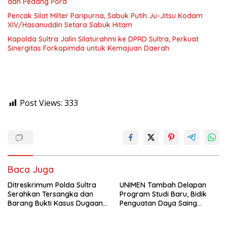
dan Pedang Pora
Pencak Silat Milter Paripurna, Sabuk Putih Ju-Jitsu Kodam
XIV/Hasanuddin Setara Sabuk Hitam
Kapolda Sultra Jalin Silaturahmi ke DPRD Sultra, Perkuat
Sinergitas Forkopimda untuk Kemajuan Daerah
Post Views:
333
Baca Juga
Ditreskrimum Polda Sultra
UNIMEN Tambah Delapan
Serahkan Tersangka dan
Program Studi Baru, Bidik
Barang Bukti Kasus Dugaan
Penguatan Daya Saing
Penyelenggaraan Perjalanan
Perguruan Tinggi.
Ibadah Umrah Tanpa Izin ke