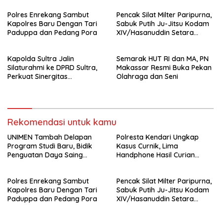
Polres Enrekang Sambut
Pencak Silat Milter Paripurna,
Kapolres Baru Dengan Tari
Sabuk Putih Ju-Jitsu Kodam
Paduppa dan Pedang Pora
XIV/Hasanuddin Setara
Sabuk Hitam
Kapolda Sultra Jalin
Semarak HUT RI dan MA, PN
Silaturahmi ke DPRD Sultra,
Makassar Resmi Buka Pekan
Perkuat Sinergitas
Olahraga dan Seni
Forkopimda untuk Kemajuan
Daerah
Rekomendasi untuk kamu
UNIMEN Tambah Delapan
Polresta Kendari Ungkap
Program Studi Baru, Bidik
Kasus Curnik, Lima
Penguatan Daya Saing
Handphone Hasil Curian
Perguruan Tinggi.
Berhasil Diamankan
Polres Enrekang Sambut
Pencak Silat Milter Paripurna,
Kapolres Baru Dengan Tari
Sabuk Putih Ju-Jitsu Kodam
Paduppa dan Pedang Pora
XIV/Hasanuddin Setara
Sabuk Hitam