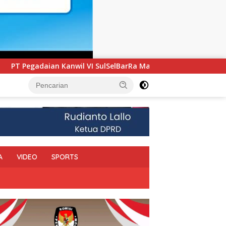
elBarRa Maluku Luncurkan Program PANDE EMAS untuk Perkuat
A
VIDEO
SPORTS