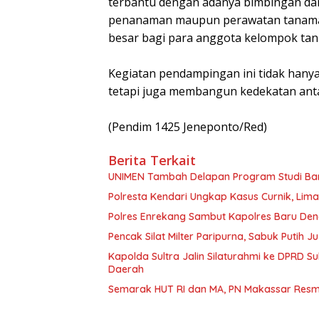
terbantu dengan adanya bimbingan dan
penanaman maupun perawatan tanaman
besar bagi para anggota kelompok tani
Kegiatan pendampingan ini tidak hany
tetapi juga membangun kedekatan anta
(Pendim 1425 Jeneponto/Red)
Berita Terkait
UNIMEN Tambah Delapan Program Studi Baru
Polresta Kendari Ungkap Kasus Curnik, Lim
Polres Enrekang Sambut Kapolres Baru De
Pencak Silat Milter Paripurna, Sabuk Putih
Kapolda Sultra Jalin Silaturahmi ke DPRD S
Daerah
Semarak HUT RI dan MA, PN Makassar Resm