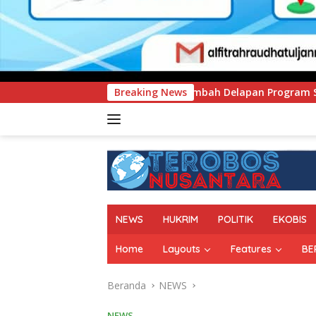
N Tambah Delapan Program Studi Baru, Bidik Penguatan Daya 
Breaking News
NEWS
HUKRIM
POLITIK
EKOBIS
Home
Layouts
Features
BE
Beranda
NEWS
NEWS