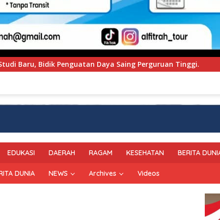
Saing Perguruan Tinggi.
PT Pegadaian Kanwil VI SulS
EDUKASI
DAERAH
RAGAM
KESEHATAN
BERITA DUNI
RITA DUNIA
NEWS
Archives
Videos