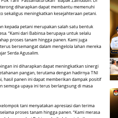
eh Pok Tani “Passamaturukan” Bapak Zainuddin. Di
nen terong diharapkan dapat membantu memenuhi
o sekaligus meningkatkan kesejahteraan petani.
n kepada petani merupakan salah satu bentuk
sa. “Kami dari Babinsa berupaya untuk selalu
ahap proses tanam hingga panen. Kami juga
 terus bersemangat dalam mengelola lahan mereka
jar Serda Agusalim.
ngan ini diharapkan dapat meningkatkan sinergi
ketahanan pangan, terutama dengan hadirnya TNI
i, hasil panen ini dapat memberikan dampak positif
n semoga upaya ini terus berlangsung di masa
 kelompok tani menyatakan apresiasi dan terima
 selama proses tanam hingga panen. “Kami merasa