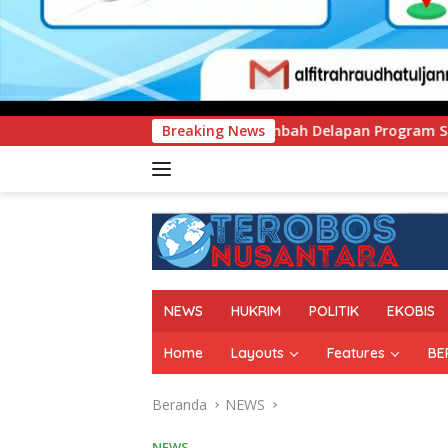
Tambah Delapan Program Studi Baru, Bidik Penguatan Daya Sa
Breaking News
NEWS
HUKRIM
POLITIK
EKOBIS
Home
Layouts
Features
BE
Beranda
NEWS
NEWS