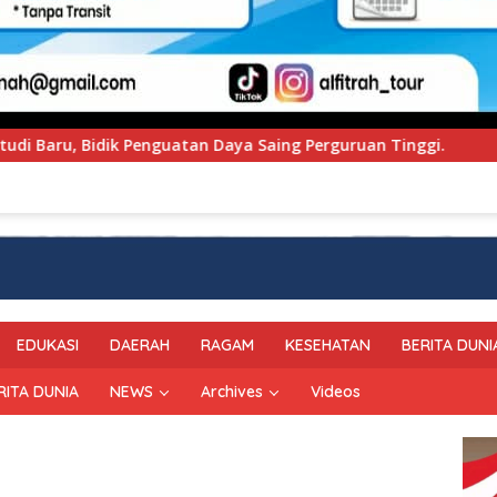
ing Perguruan Tinggi.
PT Pegadaian Kanwil VI SulSe
EDUKASI
DAERAH
RAGAM
KESEHATAN
BERITA DUNI
RITA DUNIA
NEWS
Archives
Videos