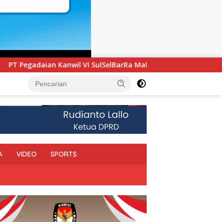
lBarRa Maluku Luncurkan Program PANDE EMAS untuk Perkuat P
A
VIDEO
SPORTS