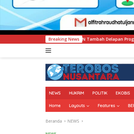
IMEN Tambah Delapan Program Studi Baru, Bidik Penguatan Da
Breaking News
NEWS
HUKRIM
POLITIK
EKOBIS
Home
Layouts
Features
BE
Beranda
NEWS
NEWS