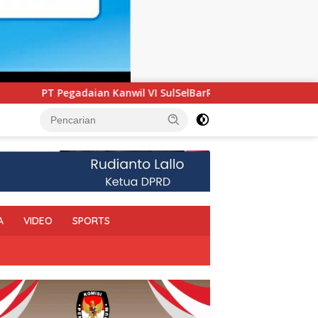
SulSelBarRa Maluku Luncurkan Program PANDE EMAS untuk Perk
A
VIDEO
SPORTS