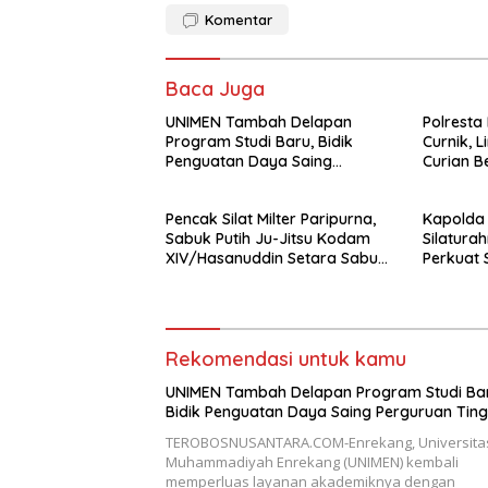
Komentar
Baca Juga
UNIMEN Tambah Delapan
Polresta
Program Studi Baru, Bidik
Curnik, 
Penguatan Daya Saing
Curian B
Perguruan Tinggi.
Pencak Silat Milter Paripurna,
Kapolda 
Sabuk Putih Ju-Jitsu Kodam
Silatura
XIV/Hasanuddin Setara Sabuk
Perkuat 
Hitam
untuk K
Rekomendasi untuk kamu
UNIMEN Tambah Delapan Program Studi Bar
Bidik Penguatan Daya Saing Perguruan Ting
TEROBOSNUSANTARA.COM-Enrekang, Universita
Muhammadiyah Enrekang (UNIMEN) kembali
memperluas layanan akademiknya dengan