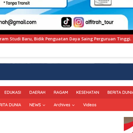
ya Saing Perguruan Tinggi.
PT Pegadaian Kanwil VI 
EDUKASI
DAERAH
RAGAM
KESEHATAN
BERITA DUNI
RITA DUNIA
NEWS
Archives
Videos