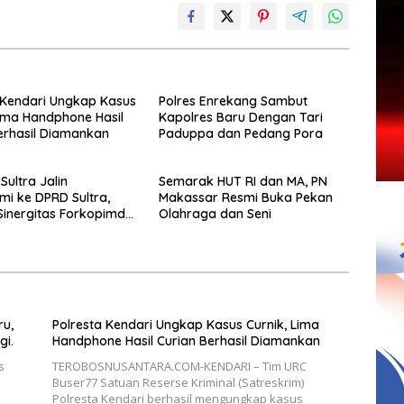
 Kendari Ungkap Kasus
Polres Enrekang Sambut
Lima Handphone Hasil
Kapolres Baru Dengan Tari
erhasil Diamankan
Paduppa dan Pedang Pora
Sultra Jalin
Semarak HUT RI dan MA, PN
hmi ke DPRD Sultra,
Makassar Resmi Buka Pekan
Sinergitas Forkopimda
Olahraga dan Seni
emajuan Daerah
u,
Polresta Kendari Ungkap Kasus Curnik, Lima
gi.
Handphone Hasil Curian Berhasil Diamankan
s
TEROBOSNUSANTARA.COM-KENDARI – Tim URC
Buser77 Satuan Reserse Kriminal (Satreskrim)
Polresta Kendari berhasil mengungkap kasus