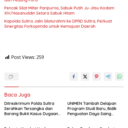
Pencak Silat Milter Paripurna, Sabuk Putih Ju-Jitsu Kodam
XIV/Hasanuddin Setara Sabuk Hitam
Kapolda Sultra Jalin Silaturahmi ke DPRD Sultra, Perkuat
Sinergitas Forkopimda untuk Kemajuan Daerah
Post Views:
259
Baca Juga
Ditreskrimum Polda Sultra
UNIMEN Tambah Delapan
Serahkan Tersangka dan
Program Studi Baru, Bidik
Barang Bukti Kasus Dugaan
Penguatan Daya Saing
Penyelenggaraan Perjalanan
Perguruan Tinggi.
Ibadah Umrah Tanpa Izin ke