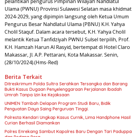
pelantikan pengurus Pimpinan Wilayah Nahdlatul
Ulama (PWNU) Provinsi Sulawesi Selatan masa khidmat
2024-2029, yang dipimpin langsung oleh Ketua Umum
Pengurus Besar Nahdlatul Ulama (PBNU) K.H. Yahya
Cholil Staquf. Dalam acara tersebut, K.H. Yahya Cholil
melantik Ketua Tanfidziyah PWNU Sulsel terpilih, Prof.
K.H. Hamzah Harun Al Rasyid, bertempat di Hotel Claro
Makassar, Jl. A.P. Pettarani, Kota Makassar. Senin,
(28/10/2024).(Hms-Red)
Berita Terkait
Ditreskrimum Polda Sultra Serahkan Tersangka dan Barang
Bukti Kasus Dugaan Penyelenggaraan Perjalanan Ibadah
Umrah Tanpa Izin ke Kejaksaan
UNIMEN Tambah Delapan Program Studi Baru, Bidik
Penguatan Daya Saing Perguruan Tinggi.
Polresta Kendari Ungkap Kasus Curnik, Lima Handphone Hasil
Curian Berhasil Diamankan
Polres Enrekang Sambut Kapolres Baru Dengan Tari Paduppa
dan Pedang Pora