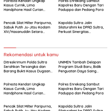
Polresta Kendari Ungkap
Polres Enrekang Sambut
Kejaksaan
Kasus Curnik, Lima
Kapolres Baru Dengan Tari
Handphone Hasil Curian
Paduppa dan Pedang Pora
Berhasil Diamankan
Pencak Silat Milter Paripurna,
Kapolda Sultra Jalin
Sabuk Putih Ju-Jitsu Kodam
Silaturahmi ke DPRD Sultra,
XIV/Hasanuddin Setara
Perkuat Sinergitas
Sabuk Hitam
Forkopimda untuk Kemajuan
Daerah
Rekomendasi untuk kamu
Ditreskrimum Polda Sultra
UNIMEN Tambah Delapan
Serahkan Tersangka dan
Program Studi Baru, Bidik
Barang Bukti Kasus Dugaan
Penguatan Daya Saing
Penyelenggaraan Perjalanan
Perguruan Tinggi.
Ibadah Umrah Tanpa Izin ke
Polresta Kendari Ungkap
Polres Enrekang Sambut
Kejaksaan
Kasus Curnik, Lima
Kapolres Baru Dengan Tari
Handphone Hasil Curian
Paduppa dan Pedang Pora
Berhasil Diamankan
Pencak Silat Milter Paripurna,
Kapolda Sultra Jalin
Sabuk Putih Ju-Jitsu Kodam
Silaturahmi ke DPRD Sultra,