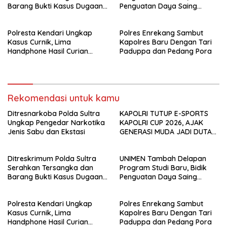
Barang Bukti Kasus Dugaan
Penguatan Daya Saing
Penyelenggaraan Perjalanan
Perguruan Tinggi.
Ibadah Umrah Tanpa Izin ke
Polresta Kendari Ungkap
Polres Enrekang Sambut
Kejaksaan
Kasus Curnik, Lima
Kapolres Baru Dengan Tari
Handphone Hasil Curian
Paduppa dan Pedang Pora
Berhasil Diamankan
Rekomendasi untuk kamu
Ditresnarkoba Polda Sultra
KAPOLRI TUTUP E-SPORTS
Ungkap Pengedar Narkotika
KAPOLRI CUP 2026, AJAK
Jenis Sabu dan Ekstasi
GENERASI MUDA JADI DUTA
KAMTIBMAS DAN AKTIF
LAPORKAN GANGGUAN KE 110
Ditreskrimum Polda Sultra
UNIMEN Tambah Delapan
Serahkan Tersangka dan
Program Studi Baru, Bidik
Barang Bukti Kasus Dugaan
Penguatan Daya Saing
Penyelenggaraan Perjalanan
Perguruan Tinggi.
Ibadah Umrah Tanpa Izin ke
Polresta Kendari Ungkap
Polres Enrekang Sambut
Kejaksaan
Kasus Curnik, Lima
Kapolres Baru Dengan Tari
Handphone Hasil Curian
Paduppa dan Pedang Pora