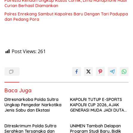
Polresta Kendari Ungkap Kasus Curnik, Lima Handphone Hasil
Curian Berhasil Diamankan
Polres Enrekang Sambut Kapolres Baru Dengan Tari Paduppa
dan Pedang Pora
Post Views:
261
Baca Juga
Ditresnarkoba Polda Sultra
KAPOLRI TUTUP E-SPORTS
Ungkap Pengedar Narkotika
KAPOLRI CUP 2026, AJAK
Jenis Sabu dan Ekstasi
GENERASI MUDA JADI DUTA
KAMTIBMAS DAN AKTIF
LAPORKAN GANGGUAN KE 110
Ditreskrimum Polda Sultra
UNIMEN Tambah Delapan
Serahkan Tersangka dan
Program Studi Baru, Bidik