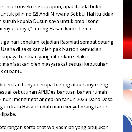
erima konsekuensi apapun, apabila ada bukti
tuk pilih no (2) Andi Nirwana Sebbu. Hal itu tidak
an suruh kepala Dusun saya untuk ambil seng
 menyuruhnya,” terang Hasan kades Lemo
tiga hari sebelum kejadian Rasmiati sempat datang
 Usaha di saksikan oleh pak Narton kemudian
g supaya bantuan yang diberikan selaku
 dimanfaatkan oleh masyarakat sesuai kebutuhan
k di bantu
di berikan hanya berupa barang atau hanya seng
a sesuai kebutuhan APBDes bantuan bahan rumah
k huni mengingat anggaran tahun 2023 Dana Desa
ing itu kata Hasan sudah mau menyeberang tahun
 dipake.
eterangan serta chat Wa Rasmiati yang ditujukan