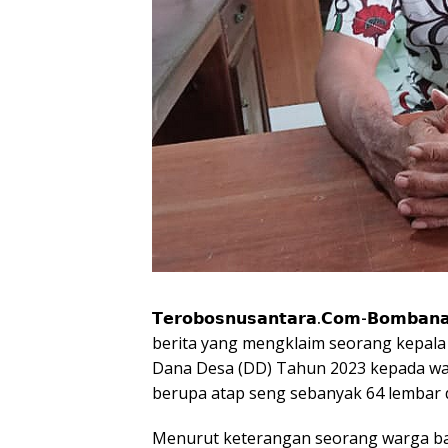
𝗧𝗲𝗿𝗼𝗯𝗼𝘀𝗻𝘂𝘀𝗮𝗻𝘁𝗮𝗿𝗮.𝗖𝗼𝗺-𝗕𝗼𝗺𝗯𝗮𝗻
berita yang mengklaim seorang kepala
Dana Desa (DD) Tahun 2023 kepada wa
berupa atap seng sebanyak 64 lembar d
Menurut keterangan seorang warga bahw