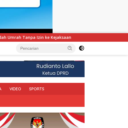
UNIMEN Tambah Delapan Program Studi Baru, Bidik Pen
A
VIDEO
SPORTS