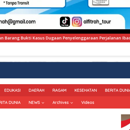
lenggaraan Perjalanan Ibadah Umrah Tanpa Izin ke Kejaksaan
EDUKASI
DAERAH
RAGAM
KESEHATAN
BERITA DUNI
RITA DUNIA
NEWS
Archives
Videos