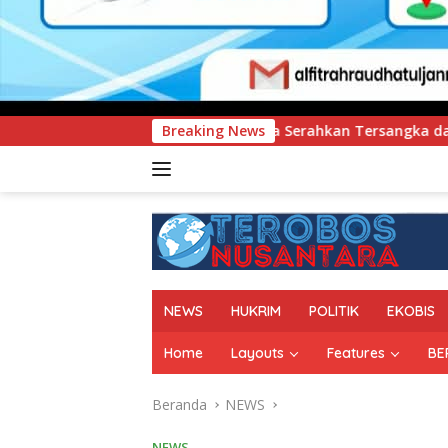
ltra Serahkan Tersangka dan Barang Bukti Kasus Dugaan Penye
Breaking News
NEWS
HUKRIM
POLITIK
EKOBIS
Home
Layouts
Features
BE
Beranda
NEWS
NEWS