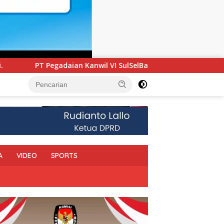
I SulSelBarRa Maluku Luncurkan Program PANDE EMAS untuk Pe
A
VIDEO
SPORTS