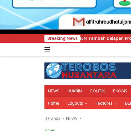
UNIMEN Tambah Delapan Program Studi Baru, Bidik Penguatan 
Breaking News
NEWS
HUKRIM
POLITIK
EKOBIS
Home
Layouts
Features
BE
Beranda
NEWS
NEWS