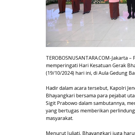
TEROBOSNUSANTARA.COM-Jakarta – Pers
memperingati Hari Kesatuan Gerak Bha
(19/10/2024) hari ini, di Aula Gedung Ba
Hadir dalam acara tersebut, Kapolri Je
Bhayangkari bersama para pejabat uta
Sigit Prabowo dalam sambutannya, me
yang bertugas memberikan perlindun
masyarakat.
Menurut Juliati, Bhayangkari juga har