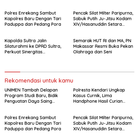
Perguruan Tinggi.
Berhasil Diamankan
Polres Enrekang Sambut
Pencak Silat Milter Paripurna,
Kapolres Baru Dengan Tari
Sabuk Putih Ju-Jitsu Kodam
Paduppa dan Pedang Pora
XIV/Hasanuddin Setara
Sabuk Hitam
Kapolda Sultra Jalin
Semarak HUT RI dan MA, PN
Silaturahmi ke DPRD Sultra,
Makassar Resmi Buka Pekan
Perkuat Sinergitas
Olahraga dan Seni
Forkopimda untuk Kemajuan
Daerah
Rekomendasi untuk kamu
UNIMEN Tambah Delapan
Polresta Kendari Ungkap
Program Studi Baru, Bidik
Kasus Curnik, Lima
Penguatan Daya Saing
Handphone Hasil Curian
Perguruan Tinggi.
Berhasil Diamankan
Polres Enrekang Sambut
Pencak Silat Milter Paripurna,
Kapolres Baru Dengan Tari
Sabuk Putih Ju-Jitsu Kodam
Paduppa dan Pedang Pora
XIV/Hasanuddin Setara
Sabuk Hitam