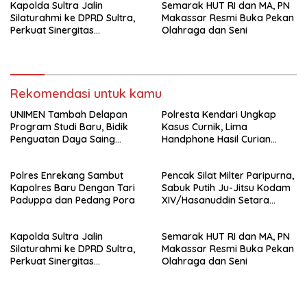
Kapolda Sultra Jalin
Semarak HUT RI dan MA, PN
Silaturahmi ke DPRD Sultra,
Makassar Resmi Buka Pekan
Perkuat Sinergitas
Olahraga dan Seni
Forkopimda untuk Kemajuan
Daerah
Rekomendasi untuk kamu
UNIMEN Tambah Delapan
Polresta Kendari Ungkap
Program Studi Baru, Bidik
Kasus Curnik, Lima
Penguatan Daya Saing
Handphone Hasil Curian
Perguruan Tinggi.
Berhasil Diamankan
Polres Enrekang Sambut
Pencak Silat Milter Paripurna,
Kapolres Baru Dengan Tari
Sabuk Putih Ju-Jitsu Kodam
Paduppa dan Pedang Pora
XIV/Hasanuddin Setara
Sabuk Hitam
Kapolda Sultra Jalin
Semarak HUT RI dan MA, PN
Silaturahmi ke DPRD Sultra,
Makassar Resmi Buka Pekan
Perkuat Sinergitas
Olahraga dan Seni
Forkopimda untuk Kemajuan
Daerah