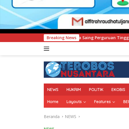
an Daya Saing Perguruan Tinggi.
Breaking News
PT Pegadaian Kanwil
NEWS
HUKRIM
POLITIK
EKOBIS
Home
Layouts
Features
BE
Beranda
NEWS
NEWS