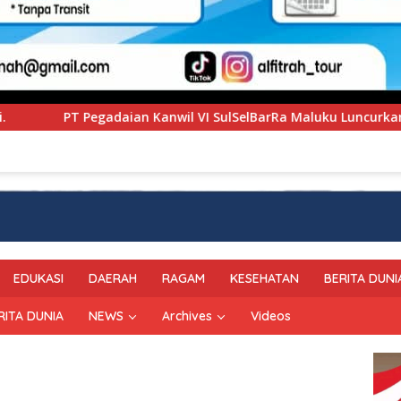
 VI SulSelBarRa Maluku Luncurkan Program PANDE EMAS untuk
EDUKASI
DAERAH
RAGAM
KESEHATAN
BERITA DUNI
RITA DUNIA
NEWS
Archives
Videos