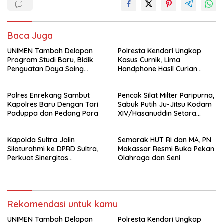
Baca Juga
UNIMEN Tambah Delapan
Polresta Kendari Ungkap
Program Studi Baru, Bidik
Kasus Curnik, Lima
Penguatan Daya Saing
Handphone Hasil Curian
Perguruan Tinggi.
Berhasil Diamankan
Polres Enrekang Sambut
Pencak Silat Milter Paripurna,
Kapolres Baru Dengan Tari
Sabuk Putih Ju-Jitsu Kodam
Paduppa dan Pedang Pora
XIV/Hasanuddin Setara
Sabuk Hitam
Kapolda Sultra Jalin
Semarak HUT RI dan MA, PN
Silaturahmi ke DPRD Sultra,
Makassar Resmi Buka Pekan
Perkuat Sinergitas
Olahraga dan Seni
Forkopimda untuk Kemajuan
Daerah
Rekomendasi untuk kamu
UNIMEN Tambah Delapan
Polresta Kendari Ungkap