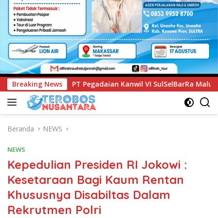
adaian Kanwil VI SulSelBarRa Maluku Luncurkan Program PAN
Breaking News
Beranda
NEWS
NEWS
Kepedulian Presiden RI Jokowi :
Kesetaraan Bagi Kaum Rentan
Khususnya Disabiltas Dalam
Rekrutmen Polri