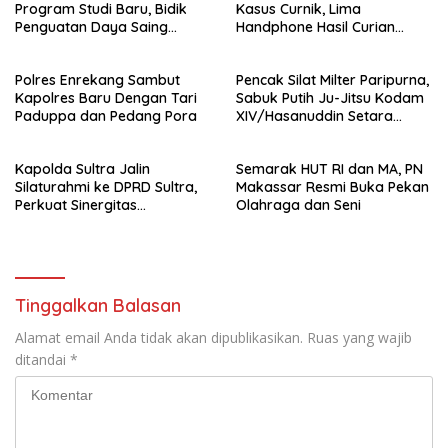
Program Studi Baru, Bidik
Kasus Curnik, Lima
Penguatan Daya Saing
Handphone Hasil Curian
Perguruan Tinggi.
Berhasil Diamankan
Polres Enrekang Sambut
Pencak Silat Milter Paripurna,
Kapolres Baru Dengan Tari
Sabuk Putih Ju-Jitsu Kodam
Paduppa dan Pedang Pora
XIV/Hasanuddin Setara
Sabuk Hitam
Kapolda Sultra Jalin
Semarak HUT RI dan MA, PN
Silaturahmi ke DPRD Sultra,
Makassar Resmi Buka Pekan
Perkuat Sinergitas
Olahraga dan Seni
Forkopimda untuk Kemajuan
Daerah
Tinggalkan Balasan
Alamat email Anda tidak akan dipublikasikan.
Ruas yang wajib
ditandai
*