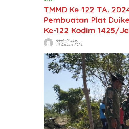
TMMD Ke-122 TA. 202
Pembuatan Plat Duik
Ke-122 Kodim 1425/J
Admin Redaksi
10 Oktober 2024