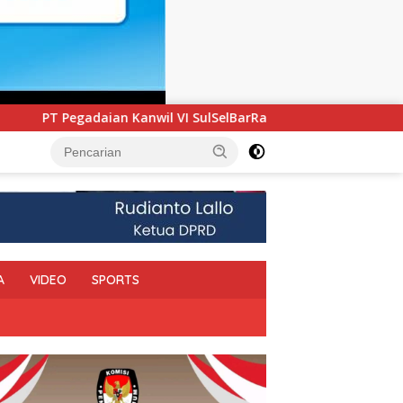
VI SulSelBarRa Maluku Luncurkan Program PANDE EMAS untuk P
A
VIDEO
SPORTS