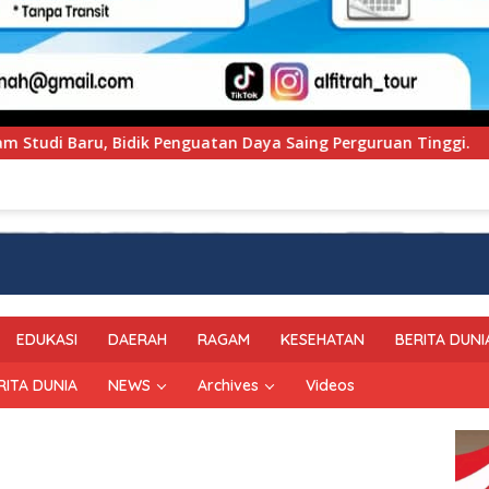
 Daya Saing Perguruan Tinggi.
PT Pegadaian Kanwil 
EDUKASI
DAERAH
RAGAM
KESEHATAN
BERITA DUNI
RITA DUNIA
NEWS
Archives
Videos