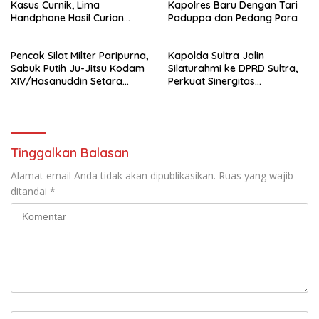
Kasus Curnik, Lima
Kapolres Baru Dengan Tari
Handphone Hasil Curian
Paduppa dan Pedang Pora
Berhasil Diamankan
Pencak Silat Milter Paripurna,
Kapolda Sultra Jalin
Sabuk Putih Ju-Jitsu Kodam
Silaturahmi ke DPRD Sultra,
XIV/Hasanuddin Setara
Perkuat Sinergitas
Sabuk Hitam
Forkopimda untuk Kemajuan
Daerah
Tinggalkan Balasan
Alamat email Anda tidak akan dipublikasikan.
Ruas yang wajib
ditandai
*