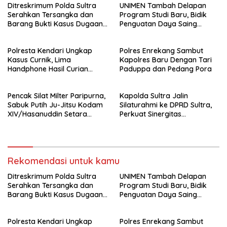
Ditreskrimum Polda Sultra
UNIMEN Tambah Delapan
Serahkan Tersangka dan
Program Studi Baru, Bidik
Barang Bukti Kasus Dugaan
Penguatan Daya Saing
Penyelenggaraan Perjalanan
Perguruan Tinggi.
Ibadah Umrah Tanpa Izin ke
Polresta Kendari Ungkap
Polres Enrekang Sambut
Kejaksaan
Kasus Curnik, Lima
Kapolres Baru Dengan Tari
Handphone Hasil Curian
Paduppa dan Pedang Pora
Berhasil Diamankan
Pencak Silat Milter Paripurna,
Kapolda Sultra Jalin
Sabuk Putih Ju-Jitsu Kodam
Silaturahmi ke DPRD Sultra,
XIV/Hasanuddin Setara
Perkuat Sinergitas
Sabuk Hitam
Forkopimda untuk Kemajuan
Daerah
Rekomendasi untuk kamu
Ditreskrimum Polda Sultra
UNIMEN Tambah Delapan
Serahkan Tersangka dan
Program Studi Baru, Bidik
Barang Bukti Kasus Dugaan
Penguatan Daya Saing
Penyelenggaraan Perjalanan
Perguruan Tinggi.
Ibadah Umrah Tanpa Izin ke
Polresta Kendari Ungkap
Polres Enrekang Sambut
Kejaksaan