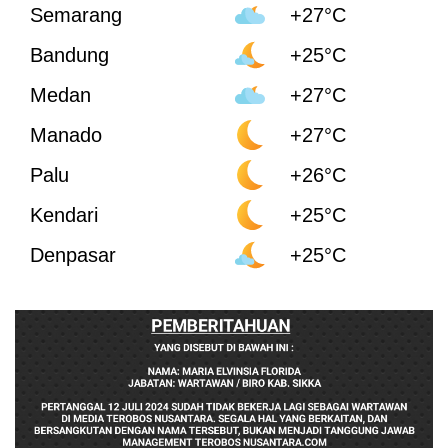
Semarang
+27°C
Bandung
+25°C
Medan
+27°C
Manado
+27°C
Palu
+26°C
Kendari
+25°C
Denpasar
+25°C