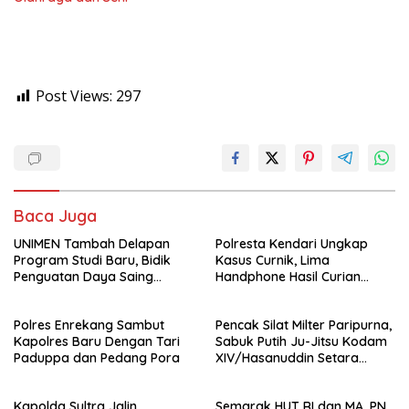
Post Views:
297
Baca Juga
UNIMEN Tambah Delapan
Polresta Kendari Ungkap
Program Studi Baru, Bidik
Kasus Curnik, Lima
Penguatan Daya Saing
Handphone Hasil Curian
Perguruan Tinggi.
Berhasil Diamankan
Polres Enrekang Sambut
Pencak Silat Milter Paripurna,
Kapolres Baru Dengan Tari
Sabuk Putih Ju-Jitsu Kodam
Paduppa dan Pedang Pora
XIV/Hasanuddin Setara
Sabuk Hitam
Kapolda Sultra Jalin
Semarak HUT RI dan MA, PN