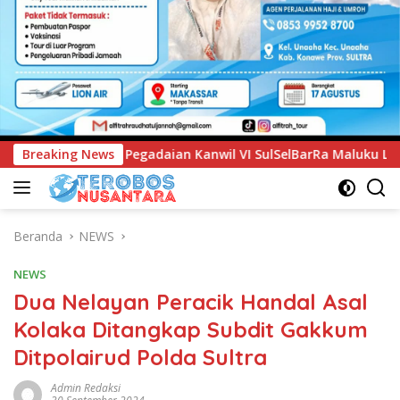
anwil VI SulSelBarRa Maluku Luncurkan Program PANDE EMAS 
Breaking News
Beranda
NEWS
NEWS
Dua Nelayan Peracik Handal Asal
Kolaka Ditangkap Subdit Gakkum
Ditpolairud Polda Sultra
Admin Redaksi