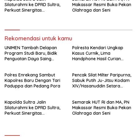
Silaturahmi ke DPRD Sultra,
Makassar Resmi Buka Pekan
Perkuat Sinergitas
Olahraga dan Seni
Forkopimda untuk Kemajuan
Daerah
Rekomendasi untuk kamu
UNIMEN Tambah Delapan
Polresta Kendari Ungkap
Program Studi Baru, Bidik
Kasus Curnik, Lima
Penguatan Daya Saing
Handphone Hasil Curian
Perguruan Tinggi.
Berhasil Diamankan
Polres Enrekang Sambut
Pencak Silat Milter Paripurna,
Kapolres Baru Dengan Tari
Sabuk Putih Ju-Jitsu Kodam
Paduppa dan Pedang Pora
XIV/Hasanuddin Setara
Sabuk Hitam
Kapolda Sultra Jalin
Semarak HUT RI dan MA, PN
Silaturahmi ke DPRD Sultra,
Makassar Resmi Buka Pekan
Perkuat Sinergitas
Olahraga dan Seni
Forkopimda untuk Kemajuan
Daerah