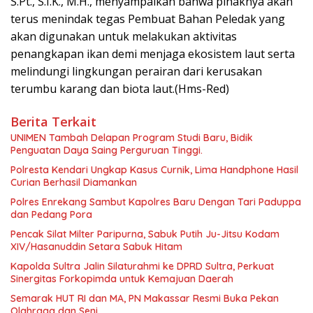
S.Pt., S.I.K., M.H., menyampaikan bahwa pihaknya akan
terus menindak tegas Pembuat Bahan Peledak yang
akan digunakan untuk melakukan aktivitas
penangkapan ikan demi menjaga ekosistem laut serta
melindungi lingkungan perairan dari kerusakan
terumbu karang dan biota laut.(Hms-Red)
Berita Terkait
UNIMEN Tambah Delapan Program Studi Baru, Bidik
Penguatan Daya Saing Perguruan Tinggi.
Polresta Kendari Ungkap Kasus Curnik, Lima Handphone Hasil
Curian Berhasil Diamankan
Polres Enrekang Sambut Kapolres Baru Dengan Tari Paduppa
dan Pedang Pora
Pencak Silat Milter Paripurna, Sabuk Putih Ju-Jitsu Kodam
XIV/Hasanuddin Setara Sabuk Hitam
Kapolda Sultra Jalin Silaturahmi ke DPRD Sultra, Perkuat
Sinergitas Forkopimda untuk Kemajuan Daerah
Semarak HUT RI dan MA, PN Makassar Resmi Buka Pekan
Olahraga dan Seni