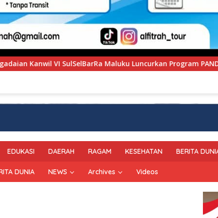
Maluku Luncurkan Program PANDE EMAS untuk Perkuat Pemberd
EDUKASI
DAERAH
RAGAM
KESEHATAN
BERITA DUNI
RITA DUNIA
NEWS
Archives
Videos