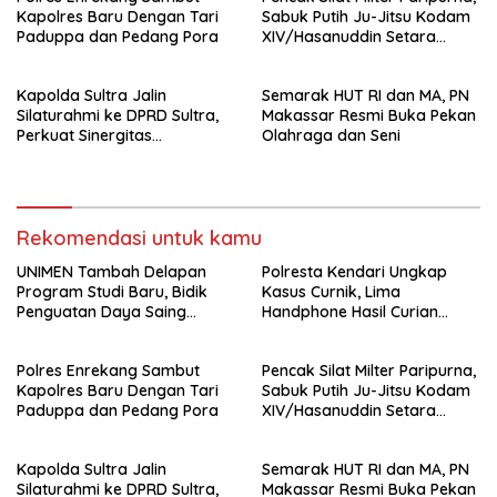
Kapolres Baru Dengan Tari
Sabuk Putih Ju-Jitsu Kodam
Paduppa dan Pedang Pora
XIV/Hasanuddin Setara
Sabuk Hitam
Kapolda Sultra Jalin
Semarak HUT RI dan MA, PN
Silaturahmi ke DPRD Sultra,
Makassar Resmi Buka Pekan
Perkuat Sinergitas
Olahraga dan Seni
Forkopimda untuk Kemajuan
Daerah
Rekomendasi untuk kamu
UNIMEN Tambah Delapan
Polresta Kendari Ungkap
Program Studi Baru, Bidik
Kasus Curnik, Lima
Penguatan Daya Saing
Handphone Hasil Curian
Perguruan Tinggi.
Berhasil Diamankan
Polres Enrekang Sambut
Pencak Silat Milter Paripurna,
Kapolres Baru Dengan Tari
Sabuk Putih Ju-Jitsu Kodam
Paduppa dan Pedang Pora
XIV/Hasanuddin Setara
Sabuk Hitam
Kapolda Sultra Jalin
Semarak HUT RI dan MA, PN
Silaturahmi ke DPRD Sultra,
Makassar Resmi Buka Pekan