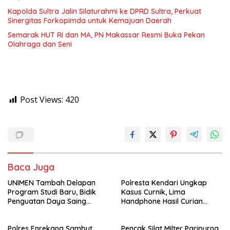
Kapolda Sultra Jalin Silaturahmi ke DPRD Sultra, Perkuat
Sinergitas Forkopimda untuk Kemajuan Daerah
Semarak HUT RI dan MA, PN Makassar Resmi Buka Pekan
Olahraga dan Seni
Post Views:
420
Baca Juga
UNIMEN Tambah Delapan
Polresta Kendari Ungkap
Program Studi Baru, Bidik
Kasus Curnik, Lima
Penguatan Daya Saing
Handphone Hasil Curian
Perguruan Tinggi.
Berhasil Diamankan
Polres Enrekang Sambut
Pencak Silat Milter Paripurna,