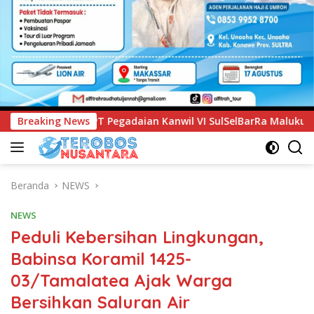
nwil VI SulSelBarRa Maluku Luncurkan Program PANDE EMAS un
Breaking News
Beranda
NEWS
NEWS
Peduli Kebersihan Lingkungan,
Babinsa Koramil 1425-
03/Tamalatea Ajak Warga
Bersihkan Saluran Air