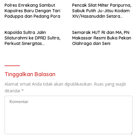
Polres Enrekang Sambut
Pencak Silat Milter Paripurna,
Kapolres Baru Dengan Tari
Sabuk Putih Ju-Jitsu Kodam
Paduppa dan Pedang Pora
XIV/Hasanuddin Setara
Sabuk Hitam
Kapolda Sultra Jalin
Semarak HUT RI dan MA, PN
Silaturahmi ke DPRD Sultra,
Makassar Resmi Buka Pekan
Perkuat Sinergitas
Olahraga dan Seni
Forkopimda untuk Kemajuan
Daerah
Tinggalkan Balasan
Alamat email Anda tidak akan dipublikasikan.
Ruas yang wajib
ditandai
*