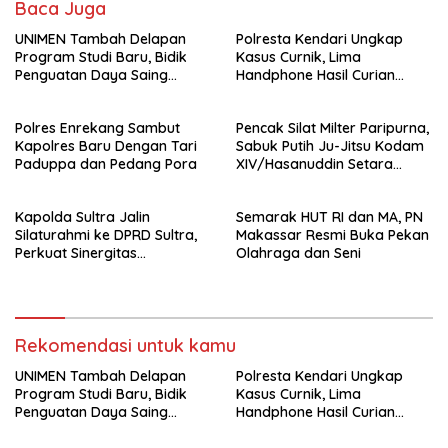
Baca Juga
UNIMEN Tambah Delapan
Polresta Kendari Ungkap
Program Studi Baru, Bidik
Kasus Curnik, Lima
Penguatan Daya Saing
Handphone Hasil Curian
Perguruan Tinggi.
Berhasil Diamankan
Polres Enrekang Sambut
Pencak Silat Milter Paripurna,
Kapolres Baru Dengan Tari
Sabuk Putih Ju-Jitsu Kodam
Paduppa dan Pedang Pora
XIV/Hasanuddin Setara
Sabuk Hitam
Kapolda Sultra Jalin
Semarak HUT RI dan MA, PN
Silaturahmi ke DPRD Sultra,
Makassar Resmi Buka Pekan
Perkuat Sinergitas
Olahraga dan Seni
Forkopimda untuk Kemajuan
Daerah
Rekomendasi untuk kamu
UNIMEN Tambah Delapan
Polresta Kendari Ungkap
Program Studi Baru, Bidik
Kasus Curnik, Lima
Penguatan Daya Saing
Handphone Hasil Curian
Perguruan Tinggi.
Berhasil Diamankan