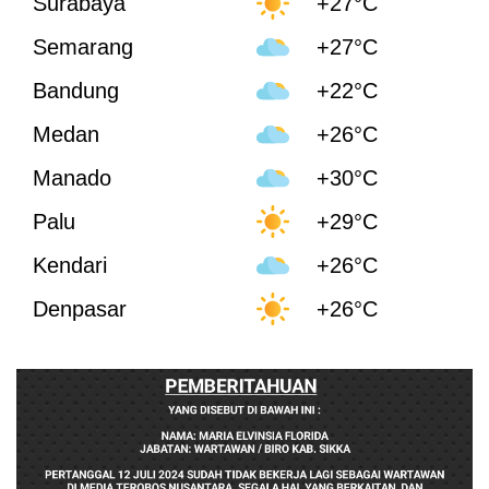
Surabaya
+27°C
Semarang
+27°C
Bandung
+22°C
Medan
+26°C
Manado
+30°C
Palu
+29°C
Kendari
+26°C
Denpasar
+26°C