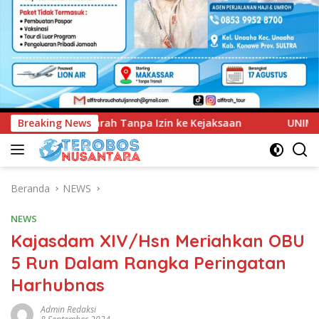
n ke Kejaksaan
Breaking News
UNIMEN Tambah Delapan Program Studi 
Beranda
NEWS
NEWS
Kajasdam XIV/Hsn Meriahkan OBU
5 Run Dalam Rangka Peringatan
Harhubnas
Admin Redaksi