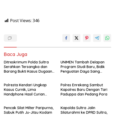
Post Views:
346
Baca Juga
Ditreskrimum Polda Sultra
UNIMEN Tambah Delapan
Serahkan Tersangka dan
Program Studi Baru, Bidik
Barang Bukti Kasus Dugaan
Penguatan Daya Saing
Penyelenggaraan Perjalanan
Perguruan Tinggi.
Ibadah Umrah Tanpa Izin ke
Polresta Kendari Ungkap
Polres Enrekang Sambut
Kejaksaan
Kasus Curnik, Lima
Kapolres Baru Dengan Tari
Handphone Hasil Curian
Paduppa dan Pedang Pora
Berhasil Diamankan
Pencak Silat Milter Paripurna,
Kapolda Sultra Jalin
Sabuk Putih Ju-Jitsu Kodam
Silaturahmi ke DPRD Sultra,