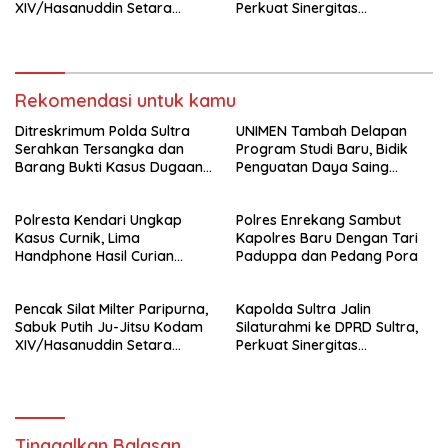
XIV/Hasanuddin Setara
Perkuat Sinergitas
Sabuk Hitam
Forkopimda untuk Kemajuan
Daerah
Rekomendasi untuk kamu
Ditreskrimum Polda Sultra
UNIMEN Tambah Delapan
Serahkan Tersangka dan
Program Studi Baru, Bidik
Barang Bukti Kasus Dugaan
Penguatan Daya Saing
Penyelenggaraan Perjalanan
Perguruan Tinggi.
Ibadah Umrah Tanpa Izin ke
Polresta Kendari Ungkap
Polres Enrekang Sambut
Kejaksaan
Kasus Curnik, Lima
Kapolres Baru Dengan Tari
Handphone Hasil Curian
Paduppa dan Pedang Pora
Berhasil Diamankan
Pencak Silat Milter Paripurna,
Kapolda Sultra Jalin
Sabuk Putih Ju-Jitsu Kodam
Silaturahmi ke DPRD Sultra,
XIV/Hasanuddin Setara
Perkuat Sinergitas
Sabuk Hitam
Forkopimda untuk Kemajuan
Daerah
Tinggalkan Balasan