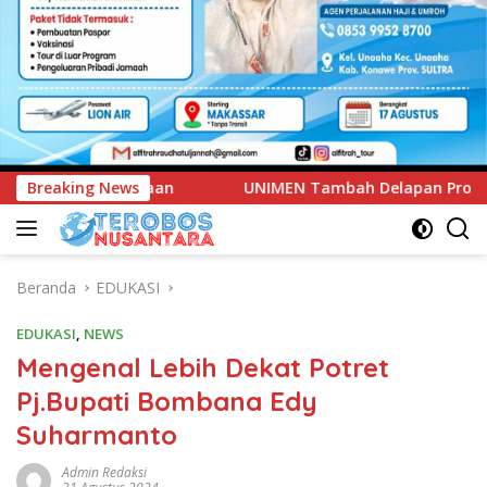
ambah Delapan Program Studi Baru, Bidik Penguatan Daya Sai
Breaking News
Beranda
EDUKASI
EDUKASI
,
NEWS
Mengenal Lebih Dekat Potret
Pj.Bupati Bombana Edy
Suharmanto
Admin Redaksi