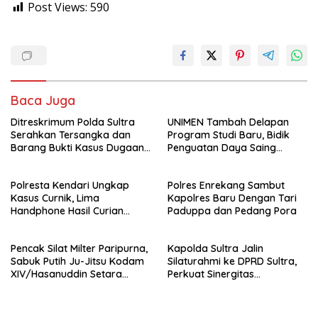
Post Views:
590
Baca Juga
Ditreskrimum Polda Sultra
UNIMEN Tambah Delapan
Serahkan Tersangka dan
Program Studi Baru, Bidik
Barang Bukti Kasus Dugaan
Penguatan Daya Saing
Penyelenggaraan Perjalanan
Perguruan Tinggi.
Ibadah Umrah Tanpa Izin ke
Polresta Kendari Ungkap
Polres Enrekang Sambut
Kejaksaan
Kasus Curnik, Lima
Kapolres Baru Dengan Tari
Handphone Hasil Curian
Paduppa dan Pedang Pora
Berhasil Diamankan
Pencak Silat Milter Paripurna,
Kapolda Sultra Jalin
Sabuk Putih Ju-Jitsu Kodam
Silaturahmi ke DPRD Sultra,
XIV/Hasanuddin Setara
Perkuat Sinergitas
Sabuk Hitam
Forkopimda untuk Kemajuan
Daerah