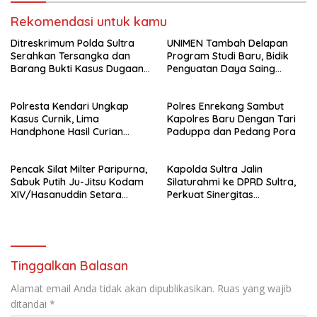
Rekomendasi untuk kamu
Ditreskrimum Polda Sultra
UNIMEN Tambah Delapan
Serahkan Tersangka dan
Program Studi Baru, Bidik
Barang Bukti Kasus Dugaan
Penguatan Daya Saing
Penyelenggaraan Perjalanan
Perguruan Tinggi.
Ibadah Umrah Tanpa Izin ke
Polresta Kendari Ungkap
Polres Enrekang Sambut
Kejaksaan
Kasus Curnik, Lima
Kapolres Baru Dengan Tari
Handphone Hasil Curian
Paduppa dan Pedang Pora
Berhasil Diamankan
Pencak Silat Milter Paripurna,
Kapolda Sultra Jalin
Sabuk Putih Ju-Jitsu Kodam
Silaturahmi ke DPRD Sultra,
XIV/Hasanuddin Setara
Perkuat Sinergitas
Sabuk Hitam
Forkopimda untuk Kemajuan
Daerah
Tinggalkan Balasan
Alamat email Anda tidak akan dipublikasikan.
Ruas yang wajib
ditandai
*