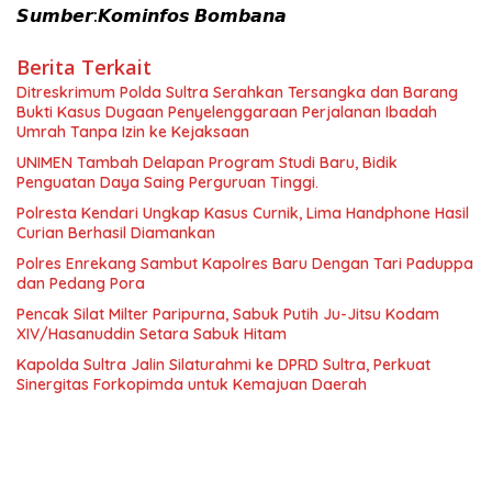
𝙎𝙪𝙢𝙗𝙚𝙧:𝙆𝙤𝙢𝙞𝙣𝙛𝙤𝙨 𝘽𝙤𝙢𝙗𝙖𝙣𝙖
Berita Terkait
Ditreskrimum Polda Sultra Serahkan Tersangka dan Barang
Bukti Kasus Dugaan Penyelenggaraan Perjalanan Ibadah
Umrah Tanpa Izin ke Kejaksaan
UNIMEN Tambah Delapan Program Studi Baru, Bidik
Penguatan Daya Saing Perguruan Tinggi.
Polresta Kendari Ungkap Kasus Curnik, Lima Handphone Hasil
Curian Berhasil Diamankan
Polres Enrekang Sambut Kapolres Baru Dengan Tari Paduppa
dan Pedang Pora
Pencak Silat Milter Paripurna, Sabuk Putih Ju-Jitsu Kodam
XIV/Hasanuddin Setara Sabuk Hitam
Kapolda Sultra Jalin Silaturahmi ke DPRD Sultra, Perkuat
Sinergitas Forkopimda untuk Kemajuan Daerah