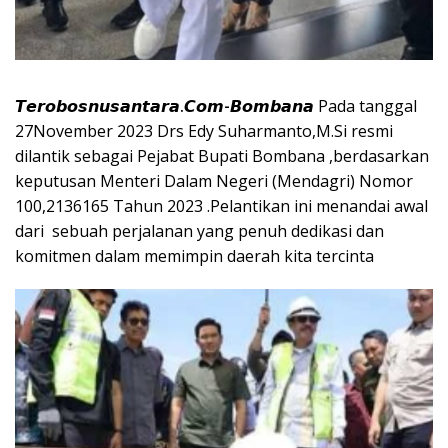
𝙏𝙚𝙧𝙤𝙗𝙤𝙨𝙣𝙪𝙨𝙖𝙣𝙩𝙖𝙧𝙖.𝘾𝙤𝙢-𝘽𝙤𝙢𝙗𝙖𝙣𝙖
Pada tanggal
27November 2023 Drs Edy Suharmanto,M.Si resmi
dilantik sebagai Pejabat Bupati Bombana ,berdasarkan
keputusan Menteri Dalam Negeri (Mendagri) Nomor
100,2136165 Tahun 2023 .Pelantikan ini menandai awal
dari sebuah perjalanan yang penuh dedikasi dan
komitmen dalam memimpin daerah kita tercinta