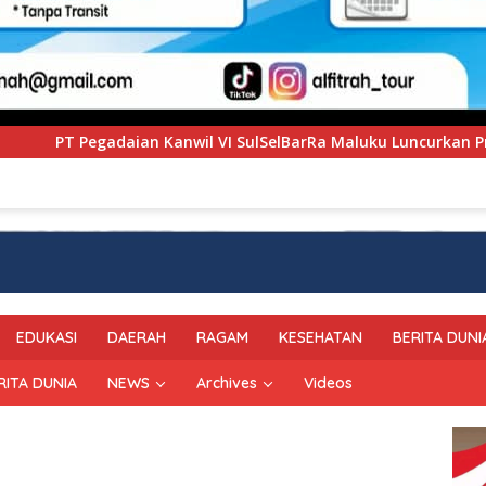
VI SulSelBarRa Maluku Luncurkan Program PANDE EMAS untuk 
EDUKASI
DAERAH
RAGAM
KESEHATAN
BERITA DUNI
RITA DUNIA
NEWS
Archives
Videos