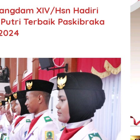
Pangdam XIV/Hsn Hadiri
Putri Terbaik Paskibraka
 2024