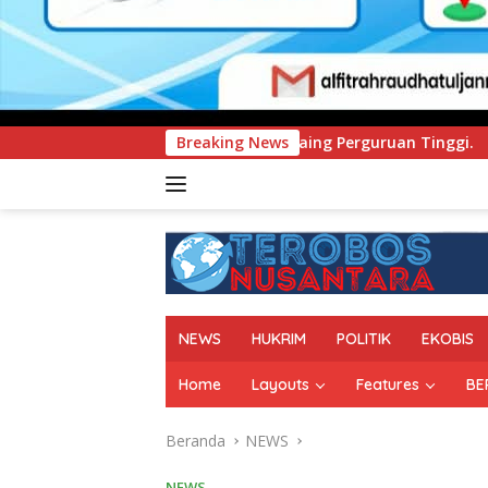
n Daya Saing Perguruan Tinggi.
Breaking News
PT Pegadaian Kanwil 
NEWS
HUKRIM
POLITIK
EKOBIS
Home
Layouts
Features
BE
Beranda
NEWS
NEWS