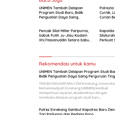
Baca Juga
UNIMEN Tambah Delapan
Polresta
Program Studi Baru, Bidik
Curnik, 
Penguatan Daya Saing
Curian B
Perguruan Tinggi.
Pencak Silat Milter Paripurna,
Kapolda 
Sabuk Putih Ju-Jitsu Kodam
Silatura
XIV/Hasanuddin Setara Sabuk
Perkuat 
Hitam
untuk K
Rekomendasi untuk kamu
UNIMEN Tambah Delapan Program Studi Bar
Bidik Penguatan Daya Saing Perguruan Ting
TEROBOSNUSANTARA.COM-Enrekang, Universita
Muhammadiyah Enrekang (UNIMEN) kembali
memperluas layanan akademiknya dengan
membuka delapan program studi baru…
Polres Enrekang Sambut Kapolres Baru De
Tari Paduppa dan Pedang Pora