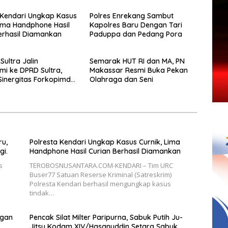
 Kendari Ungkap Kasus
Polres Enrekang Sambut
Lima Handphone Hasil
Kapolres Baru Dengan Tari
erhasil Diamankan
Paduppa dan Pedang Pora
Sultra Jalin
Semarak HUT RI dan MA, PN
hmi ke DPRD Sultra,
Makassar Resmi Buka Pekan
Sinergitas Forkopimda
Olahraga dan Seni
emajuan Daerah
u,
Polresta Kendari Ungkap Kasus Curnik, Lima
gi.
Handphone Hasil Curian Berhasil Diamankan
s
TEROBOSNUSANTARA.COM-KENDARI – Tim URC
Buser77 Satuan Reserse Kriminal (Satreskrim)
Polresta Kendari berhasil mengungkap kasus
tindak…
ngan
Pencak Silat Milter Paripurna, Sabuk Putih Ju-
Jitsu Kodam XIV/Hasanuddin Setara Sabuk