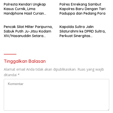
Polresta Kendari Ungkap
Polres Enrekang Sambut
Kejaksaan
Kasus Curnik, Lima
Kapolres Baru Dengan Tari
Handphone Hasil Curian
Paduppa dan Pedang Pora
Berhasil Diamankan
Pencak Silat Milter Paripurna,
Kapolda Sultra Jalin
Sabuk Putih Ju-Jitsu Kodam
Silaturahmi ke DPRD Sultra,
XIV/Hasanuddin Setara
Perkuat Sinergitas
Sabuk Hitam
Forkopimda untuk Kemajuan
Daerah
Tinggalkan Balasan
Alamat email Anda tidak akan dipublikasikan.
Ruas yang wajib
ditandai
*