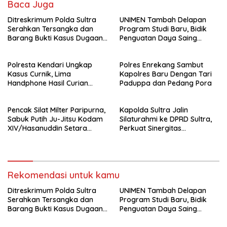
Baca Juga
Ditreskrimum Polda Sultra
UNIMEN Tambah Delapan
Serahkan Tersangka dan
Program Studi Baru, Bidik
Barang Bukti Kasus Dugaan
Penguatan Daya Saing
Penyelenggaraan Perjalanan
Perguruan Tinggi.
Ibadah Umrah Tanpa Izin ke
Polresta Kendari Ungkap
Polres Enrekang Sambut
Kejaksaan
Kasus Curnik, Lima
Kapolres Baru Dengan Tari
Handphone Hasil Curian
Paduppa dan Pedang Pora
Berhasil Diamankan
Pencak Silat Milter Paripurna,
Kapolda Sultra Jalin
Sabuk Putih Ju-Jitsu Kodam
Silaturahmi ke DPRD Sultra,
XIV/Hasanuddin Setara
Perkuat Sinergitas
Sabuk Hitam
Forkopimda untuk Kemajuan
Daerah
Rekomendasi untuk kamu
Ditreskrimum Polda Sultra
UNIMEN Tambah Delapan
Serahkan Tersangka dan
Program Studi Baru, Bidik
Barang Bukti Kasus Dugaan
Penguatan Daya Saing
Penyelenggaraan Perjalanan
Perguruan Tinggi.
Ibadah Umrah Tanpa Izin ke