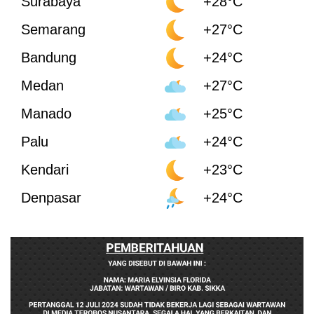
Surabaya
+28°C
Semarang
+27°C
Bandung
+24°C
Medan
+27°C
Manado
+25°C
Palu
+24°C
Kendari
+23°C
Denpasar
+24°C