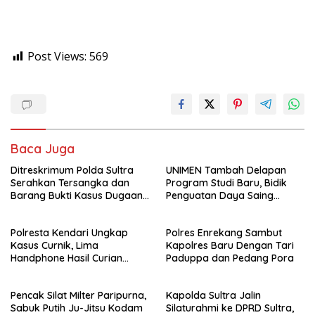
Post Views:
569
Baca Juga
Ditreskrimum Polda Sultra
UNIMEN Tambah Delapan
Serahkan Tersangka dan
Program Studi Baru, Bidik
Barang Bukti Kasus Dugaan
Penguatan Daya Saing
Penyelenggaraan Perjalanan
Perguruan Tinggi.
Ibadah Umrah Tanpa Izin ke
Polresta Kendari Ungkap
Polres Enrekang Sambut
Kejaksaan
Kasus Curnik, Lima
Kapolres Baru Dengan Tari
Handphone Hasil Curian
Paduppa dan Pedang Pora
Berhasil Diamankan
Pencak Silat Milter Paripurna,
Kapolda Sultra Jalin
Sabuk Putih Ju-Jitsu Kodam
Silaturahmi ke DPRD Sultra,