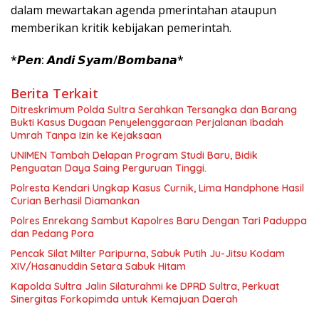
dalam mewartakan agenda pmerintahan ataupun
memberikan kritik kebijakan pemerintah.
*𝙋𝙚𝙣: 𝘼𝙣𝙙𝙞 𝙎𝙮𝙖𝙢/𝘽𝙤𝙢𝙗𝙖𝙣𝙖*
Berita Terkait
Ditreskrimum Polda Sultra Serahkan Tersangka dan Barang
Bukti Kasus Dugaan Penyelenggaraan Perjalanan Ibadah
Umrah Tanpa Izin ke Kejaksaan
UNIMEN Tambah Delapan Program Studi Baru, Bidik
Penguatan Daya Saing Perguruan Tinggi.
Polresta Kendari Ungkap Kasus Curnik, Lima Handphone Hasil
Curian Berhasil Diamankan
Polres Enrekang Sambut Kapolres Baru Dengan Tari Paduppa
dan Pedang Pora
Pencak Silat Milter Paripurna, Sabuk Putih Ju-Jitsu Kodam
XIV/Hasanuddin Setara Sabuk Hitam
Kapolda Sultra Jalin Silaturahmi ke DPRD Sultra, Perkuat
Sinergitas Forkopimda untuk Kemajuan Daerah