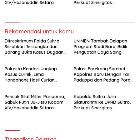
XIV/Hasanuddin Setara
Perkuat Sinergitas
Sabuk Hitam
Forkopimda untuk Kemajuan
Daerah
Rekomendasi untuk kamu
Ditreskrimum Polda Sultra
UNIMEN Tambah Delapan
Serahkan Tersangka dan
Program Studi Baru, Bidik
Barang Bukti Kasus Dugaan
Penguatan Daya Saing
Penyelenggaraan Perjalanan
Perguruan Tinggi.
Ibadah Umrah Tanpa Izin ke
Polresta Kendari Ungkap
Polres Enrekang Sambut
Kejaksaan
Kasus Curnik, Lima
Kapolres Baru Dengan Tari
Handphone Hasil Curian
Paduppa dan Pedang Pora
Berhasil Diamankan
Pencak Silat Milter Paripurna,
Kapolda Sultra Jalin
Sabuk Putih Ju-Jitsu Kodam
Silaturahmi ke DPRD Sultra,
XIV/Hasanuddin Setara
Perkuat Sinergitas
Sabuk Hitam
Forkopimda untuk Kemajuan
Daerah
Tinggalkan Balasan