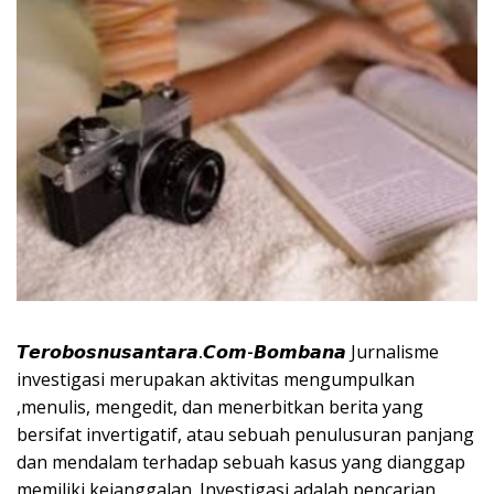
𝙏𝙚𝙧𝙤𝙗𝙤𝙨𝙣𝙪𝙨𝙖𝙣𝙩𝙖𝙧𝙖.𝘾𝙤𝙢-𝘽𝙤𝙢𝙗𝙖𝙣𝙖
Jurnalisme
investigasi merupakan aktivitas mengumpulkan
,menulis, mengedit, dan menerbitkan berita yang
bersifat invertigatif, atau sebuah penulusuran panjang
dan mendalam terhadap sebuah kasus yang dianggap
memiliki kejanggalan. Investigasi adalah pencarian