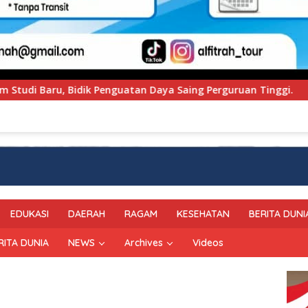
a Saing Perguruan Tinggi.
PT Pegadaian Kanwil VI Su
EDUKASI
DAERAH
RAGAM
KESEHATAN
BERITA DUNI
RITA DUNIA
NEWS
Archives
Videos