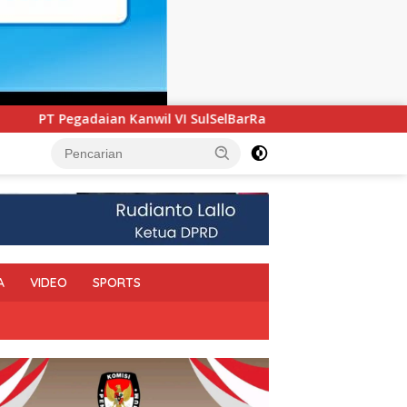
lSelBarRa Maluku Luncurkan Program PANDE EMAS untuk Perku
A
VIDEO
SPORTS