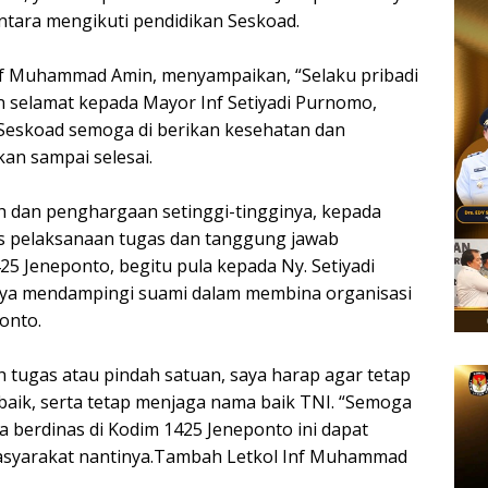
entara mengikuti pendidikan Seskoad.
nf Muhammad Amin, menyampaikan, “Selaku pribadi
selamat kepada Mayor Inf Setiyadi Purnomo,
i Seskoad semoga di berikan kesehatan dan
an sampai selesai.
h dan penghargaan setinggi-tingginya, kepada
tas pelaksanaan tugas dan tanggung jawab
25 Jeneponto, begitu pula kepada Ny. Setiyadi
nya mendampingi suami dalam membina organisasi
onto.
ugas atau pindah satuan, saya harap agar tetap
 baik, serta tetap menjaga nama baik TNI. “Semoga
 berdinas di Kodim 1425 Jeneponto ini dapat
asyarakat nantinya.Tambah Letkol Inf Muhammad