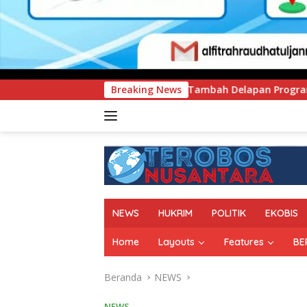
MEN Tambah Delapan Program Studi Baru, Bidik Penguatan Day
Breaking News
NEWS
HUKRIM
POLITIK
EKOBIS
Home
Layouts
Features
BE
Beranda
NEWS
NEWS