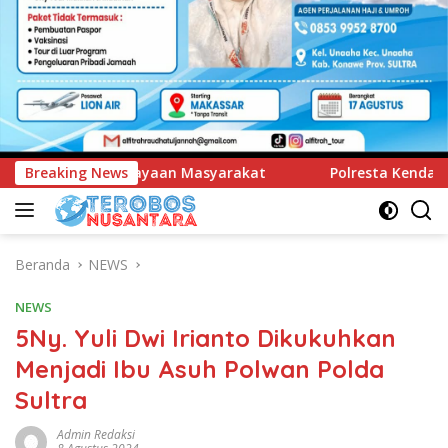
arakat
Breaking News
Polresta Kendari Ungkap Kasus Curnik, Lima Ha
Beranda
NEWS
NEWS
5Ny. Yuli Dwi Irianto Dikukuhkan
Menjadi Ibu Asuh Polwan Polda
Sultra
Admin Redaksi