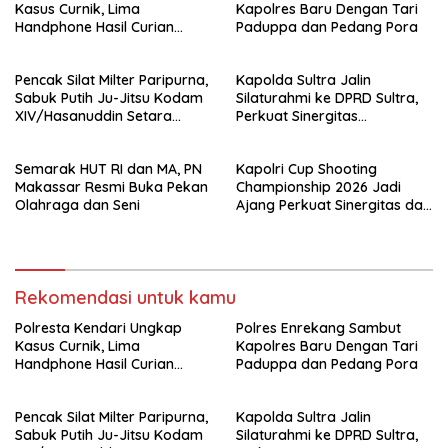
Kasus Curnik, Lima
Kapolres Baru Dengan Tari
Handphone Hasil Curian
Paduppa dan Pedang Pora
Berhasil Diamankan
Pencak Silat Milter Paripurna,
Kapolda Sultra Jalin
Sabuk Putih Ju-Jitsu Kodam
Silaturahmi ke DPRD Sultra,
XIV/Hasanuddin Setara
Perkuat Sinergitas
Sabuk Hitam
Forkopimda untuk Kemajuan
Daerah
Semarak HUT RI dan MA, PN
Kapolri Cup Shooting
Makassar Resmi Buka Pekan
Championship 2026 Jadi
Olahraga dan Seni
Ajang Perkuat Sinergitas dan
Pembinaan Atlet
Rekomendasi untuk kamu
Polresta Kendari Ungkap
Polres Enrekang Sambut
Kasus Curnik, Lima
Kapolres Baru Dengan Tari
Handphone Hasil Curian
Paduppa dan Pedang Pora
Berhasil Diamankan
Pencak Silat Milter Paripurna,
Kapolda Sultra Jalin
Sabuk Putih Ju-Jitsu Kodam
Silaturahmi ke DPRD Sultra,