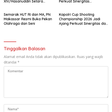
XIV/Hasanuddin Setara
Perkuat Sinergitas
Sabuk Hitam
Forkopimda untuk Kemajuan
Daerah
Semarak HUT RI dan MA, PN
Kapolri Cup Shooting
Makassar Resmi Buka Pekan
Championship 2026 Jadi
Olahraga dan Seni
Ajang Perkuat Sinergitas dan
Pembinaan Atlet
Tinggalkan Balasan
Alamat email Anda tidak akan dipublikasikan.
Ruas yang wajib
ditandai
*