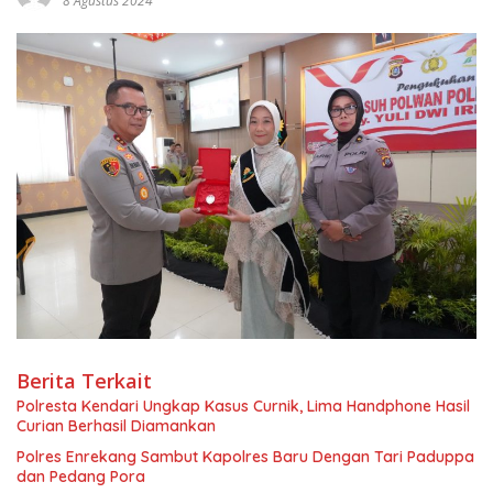
8 Agustus 2024
Berita Terkait
Polresta Kendari Ungkap Kasus Curnik, Lima Handphone Hasil
Curian Berhasil Diamankan
Polres Enrekang Sambut Kapolres Baru Dengan Tari Paduppa
dan Pedang Pora