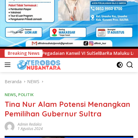
wil VI SulSelBarRa Maluku Luncurkan Program PANDE EMAS un
Breaking News
Beranda
NEWS
NEWS
,
POLITIK
Tina Nur Alam Potensi Menangkan
Pemilihan Gubernur Sultra
Admin Redaksi
1 Agustus 2024