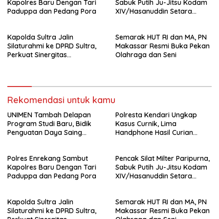
Kapolres Baru Dengan Tari
Sabuk Putih Ju-Jitsu Kodam
Paduppa dan Pedang Pora
XIV/Hasanuddin Setara
Sabuk Hitam
Kapolda Sultra Jalin
Semarak HUT RI dan MA, PN
Silaturahmi ke DPRD Sultra,
Makassar Resmi Buka Pekan
Perkuat Sinergitas
Olahraga dan Seni
Forkopimda untuk Kemajuan
Daerah
Rekomendasi untuk kamu
UNIMEN Tambah Delapan
Polresta Kendari Ungkap
Program Studi Baru, Bidik
Kasus Curnik, Lima
Penguatan Daya Saing
Handphone Hasil Curian
Perguruan Tinggi.
Berhasil Diamankan
Polres Enrekang Sambut
Pencak Silat Milter Paripurna,
Kapolres Baru Dengan Tari
Sabuk Putih Ju-Jitsu Kodam
Paduppa dan Pedang Pora
XIV/Hasanuddin Setara
Sabuk Hitam
Kapolda Sultra Jalin
Semarak HUT RI dan MA, PN
Silaturahmi ke DPRD Sultra,
Makassar Resmi Buka Pekan