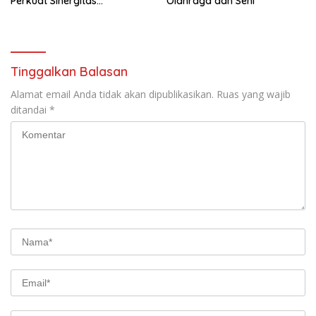
Perkuat Sinergitas
Olahraga dan Seni
Forkopimda untuk Kemajuan
Daerah
Tinggalkan Balasan
Alamat email Anda tidak akan dipublikasikan.
Ruas yang wajib
ditandai
*