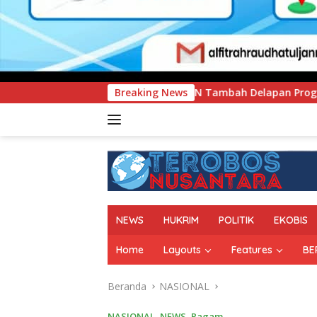
UNIMEN Tambah Delapan Program Studi Baru, Bidik Penguat
Breaking News
NEWS
HUKRIM
POLITIK
EKOBIS
Home
Layouts
Features
BE
Beranda
NASIONAL
NASIONAL
,
NEWS
,
Ragam