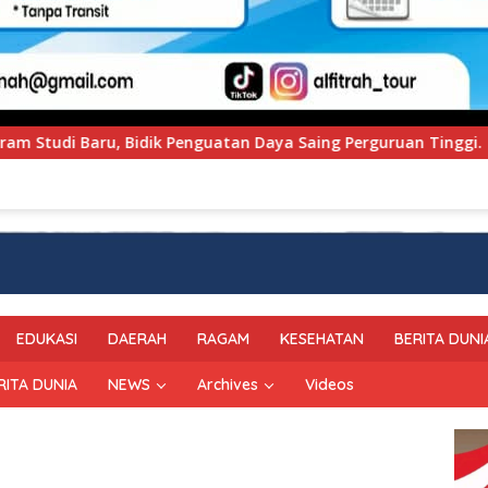
an Daya Saing Perguruan Tinggi.
PT Pegadaian Kanwi
EDUKASI
DAERAH
RAGAM
KESEHATAN
BERITA DUNI
RITA DUNIA
NEWS
Archives
Videos