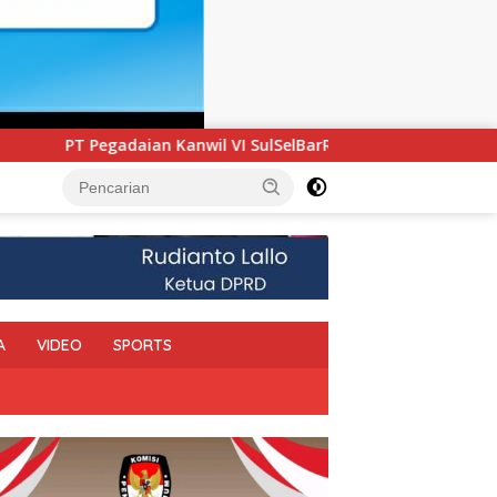
l VI SulSelBarRa Maluku Luncurkan Program PANDE EMAS untu
A
VIDEO
SPORTS