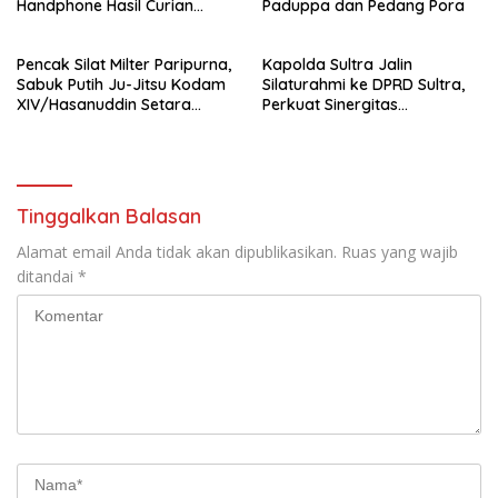
Handphone Hasil Curian
Paduppa dan Pedang Pora
Berhasil Diamankan
Pencak Silat Milter Paripurna,
Kapolda Sultra Jalin
Sabuk Putih Ju-Jitsu Kodam
Silaturahmi ke DPRD Sultra,
XIV/Hasanuddin Setara
Perkuat Sinergitas
Sabuk Hitam
Forkopimda untuk Kemajuan
Daerah
Tinggalkan Balasan
Alamat email Anda tidak akan dipublikasikan.
Ruas yang wajib
ditandai
*