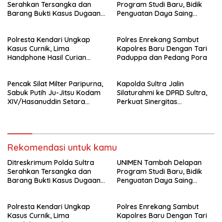
Serahkan Tersangka dan
Program Studi Baru, Bidik
Barang Bukti Kasus Dugaan
Penguatan Daya Saing
Penyelenggaraan Perjalanan
Perguruan Tinggi.
Ibadah Umrah Tanpa Izin ke
Polresta Kendari Ungkap
Polres Enrekang Sambut
Kejaksaan
Kasus Curnik, Lima
Kapolres Baru Dengan Tari
Handphone Hasil Curian
Paduppa dan Pedang Pora
Berhasil Diamankan
Pencak Silat Milter Paripurna,
Kapolda Sultra Jalin
Sabuk Putih Ju-Jitsu Kodam
Silaturahmi ke DPRD Sultra,
XIV/Hasanuddin Setara
Perkuat Sinergitas
Sabuk Hitam
Forkopimda untuk Kemajuan
Daerah
Rekomendasi untuk kamu
Ditreskrimum Polda Sultra
UNIMEN Tambah Delapan
Serahkan Tersangka dan
Program Studi Baru, Bidik
Barang Bukti Kasus Dugaan
Penguatan Daya Saing
Penyelenggaraan Perjalanan
Perguruan Tinggi.
Ibadah Umrah Tanpa Izin ke
Polresta Kendari Ungkap
Polres Enrekang Sambut
Kejaksaan
Kasus Curnik, Lima
Kapolres Baru Dengan Tari