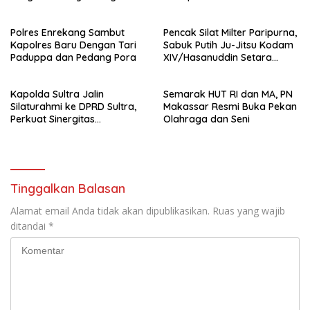
Perguruan Tinggi.
Berhasil Diamankan
Polres Enrekang Sambut
Pencak Silat Milter Paripurna,
Kapolres Baru Dengan Tari
Sabuk Putih Ju-Jitsu Kodam
Paduppa dan Pedang Pora
XIV/Hasanuddin Setara
Sabuk Hitam
Kapolda Sultra Jalin
Semarak HUT RI dan MA, PN
Silaturahmi ke DPRD Sultra,
Makassar Resmi Buka Pekan
Perkuat Sinergitas
Olahraga dan Seni
Forkopimda untuk Kemajuan
Daerah
Tinggalkan Balasan
Alamat email Anda tidak akan dipublikasikan.
Ruas yang wajib
ditandai
*