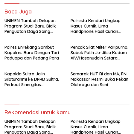
Baca Juga
UNIMEN Tambah Delapan
Polresta Kendari Ungkap
Program Studi Baru, Bidik
Kasus Curnik, Lima
Penguatan Daya Saing
Handphone Hasil Curian
Perguruan Tinggi.
Berhasil Diamankan
Polres Enrekang Sambut
Pencak Silat Milter Paripurna,
Kapolres Baru Dengan Tari
Sabuk Putih Ju-Jitsu Kodam
Paduppa dan Pedang Pora
XIV/Hasanuddin Setara
Sabuk Hitam
Kapolda Sultra Jalin
Semarak HUT RI dan MA, PN
Silaturahmi ke DPRD Sultra,
Makassar Resmi Buka Pekan
Perkuat Sinergitas
Olahraga dan Seni
Forkopimda untuk Kemajuan
Daerah
Rekomendasi untuk kamu
UNIMEN Tambah Delapan
Polresta Kendari Ungkap
Program Studi Baru, Bidik
Kasus Curnik, Lima
Penguatan Daya Saing
Handphone Hasil Curian