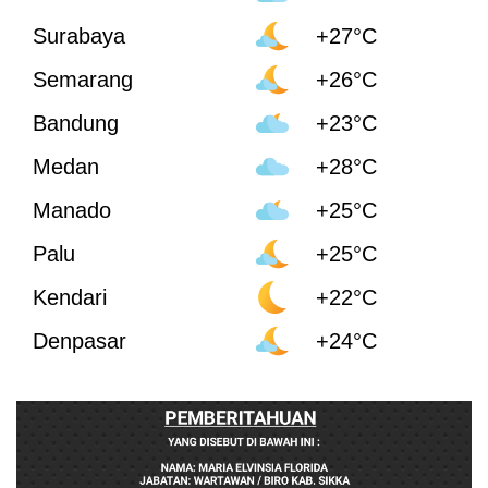
Surabaya
+27°C
Semarang
+26°C
Bandung
+23°C
Medan
+28°C
Manado
+25°C
Palu
+25°C
Kendari
+22°C
Denpasar
+24°C