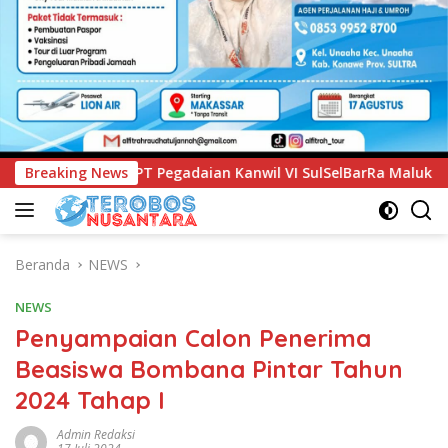
n Kanwil VI SulSelBarRa Maluku Luncurkan Program PANDE EMA
Breaking News
Beranda
NEWS
NEWS
Penyampaian Calon Penerima
Beasiswa Bombana Pintar Tahun
2024 Tahap I
Admin Redaksi