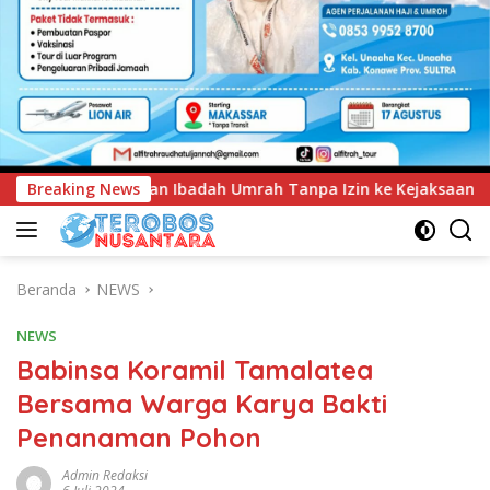
ah Tanpa Izin ke Kejaksaan
Breaking News
UNIMEN Tambah Delapan Pr
Beranda
NEWS
NEWS
Babinsa Koramil Tamalatea
Bersama Warga Karya Bakti
Penanaman Pohon
Admin Redaksi