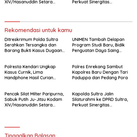
XIV/Hasanuddin Setara
Perkuat Sinergitas
Sabuk Hitam
Forkopimda untuk Kemajuan
Daerah
Rekomendasi untuk kamu
Ditreskrimum Polda Sultra
UNIMEN Tambah Delapan
Serahkan Tersangka dan
Program Studi Baru, Bidik
Barang Bukti Kasus Dugaan
Penguatan Daya Saing
Penyelenggaraan Perjalanan
Perguruan Tinggi.
Ibadah Umrah Tanpa Izin ke
Polresta Kendari Ungkap
Polres Enrekang Sambut
Kejaksaan
Kasus Curnik, Lima
Kapolres Baru Dengan Tari
Handphone Hasil Curian
Paduppa dan Pedang Pora
Berhasil Diamankan
Pencak Silat Milter Paripurna,
Kapolda Sultra Jalin
Sabuk Putih Ju-Jitsu Kodam
Silaturahmi ke DPRD Sultra,
XIV/Hasanuddin Setara
Perkuat Sinergitas
Sabuk Hitam
Forkopimda untuk Kemajuan
Daerah
Tinggalkan Balasan