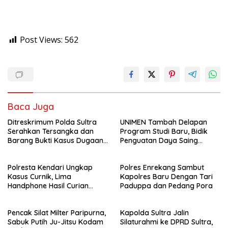
Post Views:
562
Baca Juga
Ditreskrimum Polda Sultra
UNIMEN Tambah Delapan
Serahkan Tersangka dan
Program Studi Baru, Bidik
Barang Bukti Kasus Dugaan
Penguatan Daya Saing
Penyelenggaraan Perjalanan
Perguruan Tinggi.
Ibadah Umrah Tanpa Izin ke
Polresta Kendari Ungkap
Polres Enrekang Sambut
Kejaksaan
Kasus Curnik, Lima
Kapolres Baru Dengan Tari
Handphone Hasil Curian
Paduppa dan Pedang Pora
Berhasil Diamankan
Pencak Silat Milter Paripurna,
Kapolda Sultra Jalin
Sabuk Putih Ju-Jitsu Kodam
Silaturahmi ke DPRD Sultra,